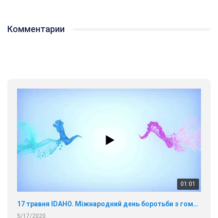
Комментарии
01:01
17 травня IDAHO. Міжнародний день боротьби з гомофобією трансфобією і біфобія.
5/17/2020