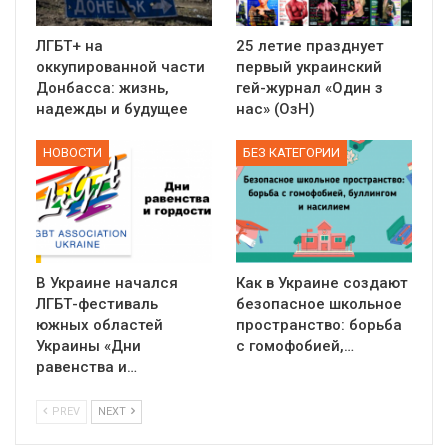
ЛГБТ+ на
25 летие празднует
оккупированной части
первый украинский
Донбасса: жизнь,
гей-журнал «Один з
надежды и будущее
нас» (ОзН)
НОВОСТИ
БЕЗ КАТЕГОРИИ
В Украине начался
Как в Украине создают
ЛГБТ-фестиваль
безопасное школьное
южных областей
пространство: борьба
Украины «Дни
с гомофобией,…
равенства и…
PREV
NEXT