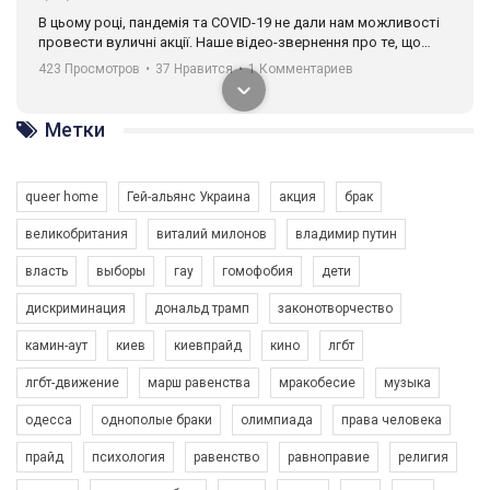
В цьому році, пандемія та COVІD-19 не дали нам можливості
провести вуличні акції. Наше відео-звернення про те, що
навіть коли ми у різних містах та не можемо зустрінеться, ми
423 Просмотров
•
37 Нравится
•
1 Комментариев
разом. Ми закликаємо всіх хто поділяє цінності рівності та
солідарності, приєднатися до нас. Регіональні підрозділи
ГАУ є в 16 областях України.
Метки
Разом наш голос лунає гучніше!
queer home
Гей-альянс Украина
акция
брак
великобритания
виталий милонов
владимир путин
власть
выборы
гау
гомофобия
дети
дискриминация
дональд трамп
законотворчество
камин-аут
киев
киевпрайд
кино
лгбт
00:58
лгбт-движение
марш равенства
мракобесие
музыка
Зупинимо насильство проти ЛГБТ в Україні! Stop violence against LGBT in Ukraine!
одесса
однополые браки
олимпиада
права человека
6/30/2017
Емоційний та вражаючий промо-ролік на конкурс PACT, який
прайд
психология
равенство
равноправие
религия
представляє програму "Гей-альянс Україна" з протидії
насильству проти ЛГБТ в Україні.