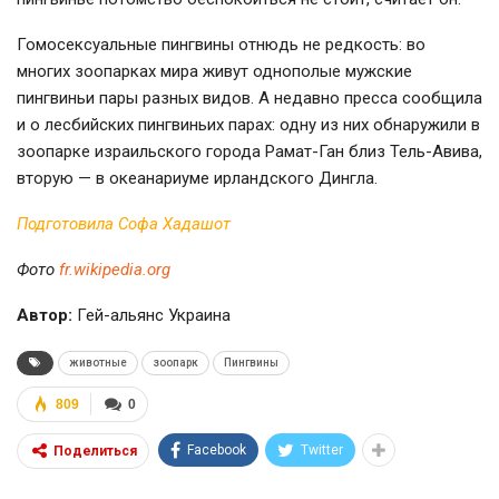
Гомосексуальные пингвины отнюдь не редкость: во
многих зоопарках мира живут однополые мужские
пингвиньи пары разных видов. А недавно пресса сообщила
и о лесбийских пингвиньих парах: одну из них обнаружили в
зоопарке израильского города Рамат-Ган близ Тель-Авива,
вторую — в океанариуме ирландского Дингла.
Подготовила Софа Хадашот
Фото
fr.wikipedia.org
Автор:
Гей-альянс Украина
животные
зоопарк
Пингвины
809
0
Facebook
Twitter
Поделиться