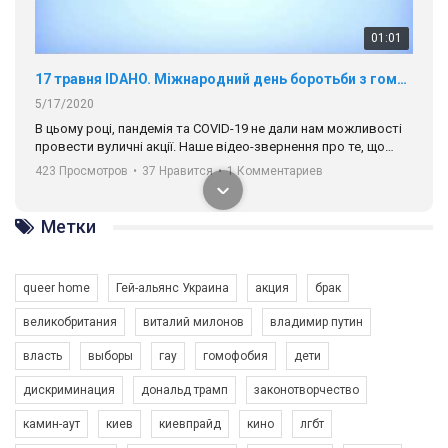
01:01
17 травня IDAHO. Міжнародний день боротьби з гомофобією трансфобією і біфобія.
5/17/2020
В цьому році, пандемія та COVІD-19 не дали нам можливості
провести вуличні акції. Наше відео-звернення про те, що
навіть коли ми у різних містах та не можемо зустрінеться, ми
423 Просмотров
•
37 Нравится
•
1 Комментариев
разом. Ми закликаємо всіх хто поділяє цінності рівності та
солідарності, приєднатися до нас. Регіональні підрозділи
ГАУ є в 16 областях України.
Метки
Разом наш голос лунає гучніше!
queer home
Гей-альянс Украина
акция
брак
великобритания
виталий милонов
владимир путин
власть
выборы
гау
гомофобия
дети
дискриминация
дональд трамп
законотворчество
камин-аут
киев
киевпрайд
кино
лгбт
00:58