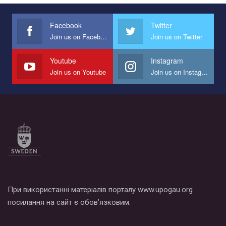
Украина", который принимает участие в конкурсе
международной организации PACT на лучший ролик,
представляющий программу развития организации.
Facebook
Twitter
Join us on Facebook
Join us on Twitter
Мы просим вас поддержать нас и помочь нам реализовать
наш план по борьбе с насилием и дискриминацией на почве
СОГИ в Украине.
Youtube
Instagram
Join us on Youtube
Join us on Instagram
Все, что вам нужно сделать - это зайти на наш канал YouTube
по этой ссылке и поставить лайк под видео.
При використанні матеріалів порталу www.upogau.org
посилання на сайт є обов’язковим.