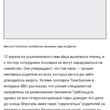
Мисси и Пенелопа, лесбийская пингвинья пара из Дингла
12 апреля из усыновленного ими яйца вылупился птенец, и
с тех пор сотрудники зоопарка не могут нарадоваться на
семейство. Они утверждают, что гей-папы — лучшие
пингвиньи родители из всех, которых им когда-либо
доводилось видеть. Хозяин зоопарка Тони Бискин в
интервью ВВС рассказал, что усилия специалистов
направлены на размножение пингвинов Гумбольдта,
однако не все гетеросексуальные пары доводят это дело
до конца. Впрочем, имея таких "суррогатных" родителей за
пингвинье потомство беспокоиться не стоит, считает он.