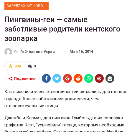
ЗАРУБЕЖНЫЕ НОВОСТИ
Пингвины-геи — самые
заботливые родители кентского
зоопарка
Май 16, 2014
От
Гей-Альянс Украина
809
0
Поделиться
Как выяснили ученые, пингвины-геи оказались для птенцов
гораздо более заботливыми родителями, чем
гетеросексуальные птицы.
Джамбс и Кермит, два пингвина Гумбольдта из зоопарка
графства Кент, "усыновили" птенца, которому необходима
была семейная забота. Самка пингвина по имени Изабель