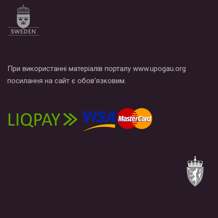
При використанні матеріалів порталу www.upogau.org
посилання на сайт є обов’язковим.