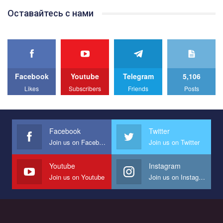
Team of Gay Alliance Ukraine participates in a competition for the
Оставайтесь с нами
best video, representing programme for the development of
organization. The competition is organized by inetrnational
organization PACT.
We appeal to your support and ask to help us implement our plan
to combat violence against LGBT people in Ukraine.
Facebook
Youtube
Telegram
5,106
All you have to do is to press "Like" below the video.
Likes
Subscribers
Friends
Posts
Эмоционально сильный ролик от команды "Гей-альянс
Украина", который принимает участие в конкурсе
международной организации PACT на лучший ролик,
представляющий программу развития организации.
Facebook
Twitter
Join us on Facebook
Join us on Twitter
Мы просим вас поддержать нас и помочь нам реализовать
наш план по борьбе с насилием и дискриминацией на почве
СОГИ в Украине.
Youtube
Instagram
Join us on Youtube
Join us on Instagram
Все, что вам нужно сделать - это зайти на наш канал YouTube
по этой ссылке и поставить лайк под видео.