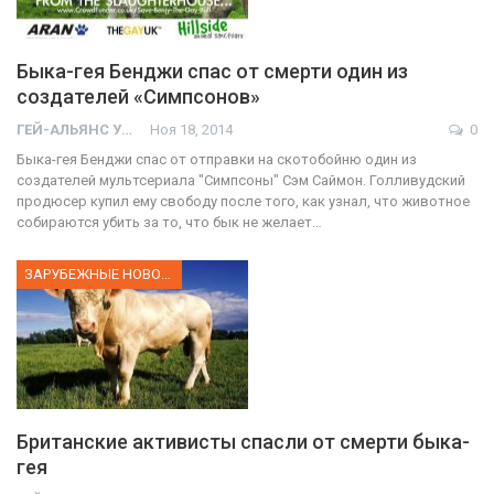
Быка-гея Бенджи спас от смерти один из
создателей «Симпсонов»
ГЕЙ-АЛЬЯНС УКРАИНА
Ноя 18, 2014
0
Быка-гея Бенджи спас от отправки на скотобойню один из
создателей мультсериала "Симпсоны" Сэм Саймон. Голливудский
продюсер купил ему свободу после того, как узнал, что животное
собираются убить за то, что бык не желает…
ЗАРУБЕЖНЫЕ НОВОСТИ
Британские активисты спасли от смерти быка-
гея