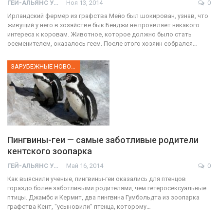
ГЕЙ-АЛЬЯНС УКРАИНА
Ноя 13, 2014
0
Ирландский фермер из графства Мейо был шокирован, узнав, что
живущий у него в хозяйстве бык Бенджи не проявляет никакого
интереса к коровам. Животное, которое должно было стать
осеменителем, оказалось геем. После этого хозяин собрался…
ЗАРУБЕЖНЫЕ НОВОСТИ
Пингвины-геи — самые заботливые родители
кентского зоопарка
ГЕЙ-АЛЬЯНС УКРАИНА
Май 16, 2014
0
Как выяснили ученые, пингвины-геи оказались для птенцов
гораздо более заботливыми родителями, чем гетеросексуальные
птицы. Джамбс и Кермит, два пингвина Гумбольдта из зоопарка
графства Кент, "усыновили" птенца, которому…