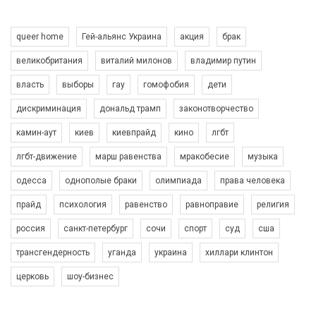
Разом наш голос лунає гучніше!
queer home
Гей-альянс Украина
акция
брак
великобритания
виталий милонов
владимир путин
власть
выборы
гау
гомофобия
дети
дискриминация
дональд трамп
законотворчество
камин-аут
киев
киевпрайд
кино
лгбт
00:58
лгбт-движение
марш равенства
мракобесие
музыка
Зупинимо насильство проти ЛГБТ в Україні! Stop violence against LGBT in Ukraine!
одесса
однополые браки
олимпиада
права человека
6/30/2017
Емоційний та вражаючий промо-ролік на конкурс PACT, який
прайд
психология
равенство
равноправие
религия
представляє програму "Гей-альянс Україна" з протидії
насильству проти ЛГБТ в Україні.
россия
санкт-петербург
сочи
спорт
суд
сша
1.9K Просмотров
•
226 Нравится
•
5 Комментариев
Ми просимо вашої підтримки, щоб реалізувати нашу
трансгендерность
уганда
украина
хиллари клинтон
програму з боротьби з насильством проти ЛГБТ в Україні.
церковь
шоу-бизнес
Якщо ти хочеш підтримати нас - просто натисни "лайк" під
відео.