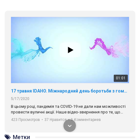
01:01
17 травня IDAHO. Міжнародний день боротьби з гомофобією трансфобією і біфобія.
5/17/2020
В цьому році, пандемія та COVІD-19 не дали нам можливості
провести вуличні акції. Наше відео-звернення про те, що
навіть коли ми у різних містах та не можемо зустрінеться, ми
423 Просмотров
•
37 Нравится
•
1 Комментариев
разом. Ми закликаємо всіх хто поділяє цінності рівності та
солідарності, приєднатися до нас. Регіональні підрозділи
ГАУ є в 16 областях України.
Метки