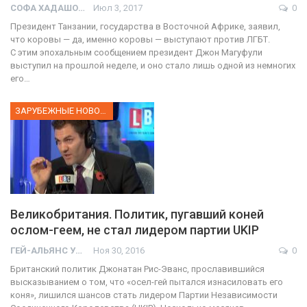
СОФА ХАДАШОТ
Июл 3, 2017
0
Президент Танзании, государства в Восточной Африке, заявил,
что коровы — да, именно коровы — выступают против ЛГБТ.
С этим эпохальным сообщением президент Джон Магуфули
выступил на прошлой неделе, и оно стало лишь одной из немногих
его…
ЗАРУБЕЖНЫЕ НОВОСТИ
Великобритания. Политик, пугавший коней
ослом-геем, не стал лидером партии UKIP
ГЕЙ-АЛЬЯНС УКРАИНА
Ноя 30, 2016
0
Британский политик Джонатан Рис-Эванс, прославившийся
высказыванием о том, что «осел-гей пытался изнасиловать его
коня», лишился шансов стать лидером Партии Независимости