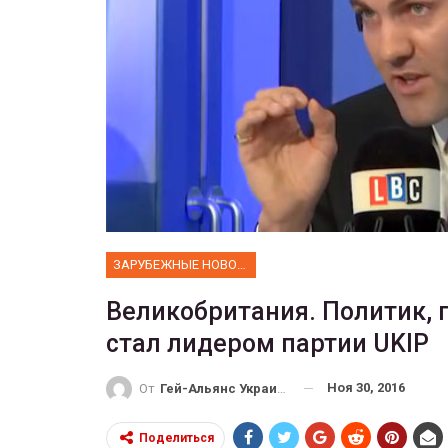
ФОТО
 собрал 200
ников
Военнослужащие-трансгенд
ГЕЙ-АЛЬЯНС УКРАИНА
10, 2017
0
Июл 27, 2017
0
ЗАРУБЕЖНЫЕ НОВОСТИ
Великобритания. Политик, 
стал лидером партии UKIP
Ноя 30, 2016
От
Гей-Альянс Украина
Поделиться