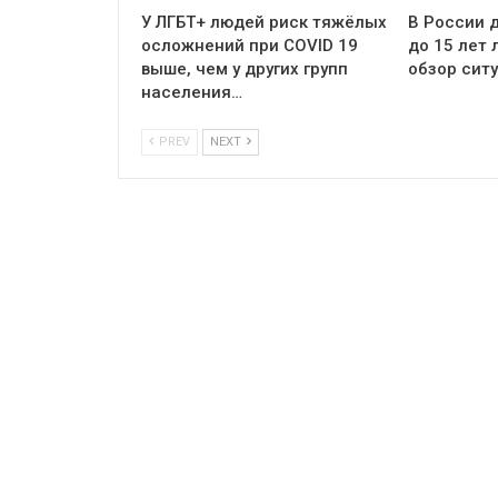
У ЛГБТ+ людей риск тяжёлых
В России д
осложнений при COVID 19
до 15 лет
выше, чем у других групп
обзор сит
населения…
PREV
NEXT
Комментарии
Facebook
Join us on Facebook