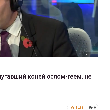
ФОТО
В Берлине отпраздновали
еры
легализацию гей-браков
ГЕЙ-АЛЬЯНС УКРАИНА
Июл 2, 2017
0
Мetro.co.uk
пугавший коней ослом-геем, не
1 182
0