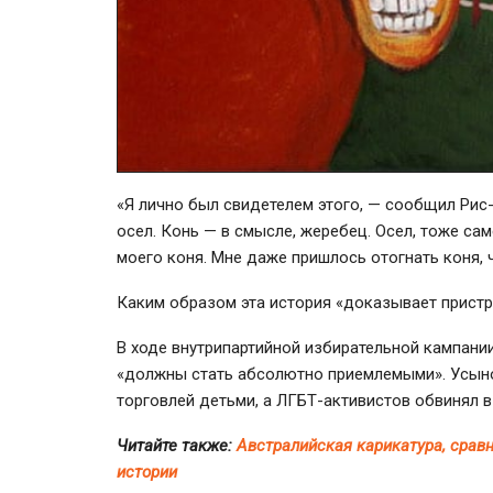
«Я лично был свидетелем этого, — сообщил Рис-Э
осел. Конь — в смысле, жеребец. Осел, тоже сам
моего коня. Мне даже пришлось отогнать коня, 
Каким образом эта история «доказывает пристра
В ходе внутрипартийной избирательной кампани
«должны стать абсолютно приемлемыми». Усыно
торговлей детьми, а ЛГБТ-активистов обвинял в
Читайте также:
Австралийская карикатура, срав
истории