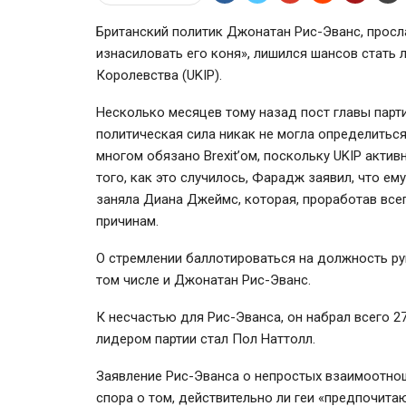
Британский политик Джонатан Рис-Эванс, просл
изнасиловать его коня», лишился шансов стать
Королевства (UKIP).
Несколько месяцев тому назад пост главы парт
политическая сила никак не могла определитьс
многом обязано Brexit’ом, поскольку UKIP акти
того, как это случилось, Фарадж заявил, что ему
заняла Диана Джеймс, которая, проработав всег
причинам.
О стремлении баллотироваться на должность рук
том числе и Джонатан Рис-Эванс.
К несчастью для Рис-Эванса, он набрал всего 
лидером партии стал Пол Наттолл.
Заявление Рис-Эванса о непростых взаимоотноше
спора о том, действительно ли геи «предпочита