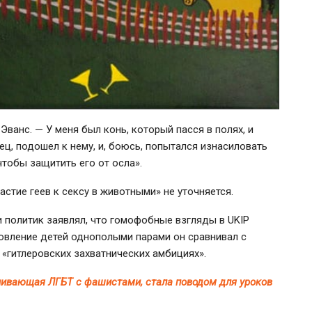
ванс. — У меня был конь, который пасся в полях, и
ец, подошел к нему, и, боюсь, попытался изнасиловать
чтобы защитить его от осла».
стие геев к сексу в животными» не уточняется.
и политик заявлял, что гомофобные взгляды в UKIP
вление детей однополыми парами он сравнивал с
 «гитлеровских захватнических амбициях».
нивающая ЛГБТ с фашистами, стала поводом для уроков