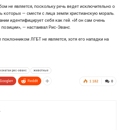
бом не является, поскольку речь ведет исключительно о
цель которых — смести с лица земли христианскую мораль.
ании идентифицирует себя как гей. «И он сам очень
 позиции», — настаивал Рис-Эванс.
 поклонником ЛГБТ не является, хотя его нападки на
онатан рис-эванс
животные
Google+
ReddIt
1 182
0
6