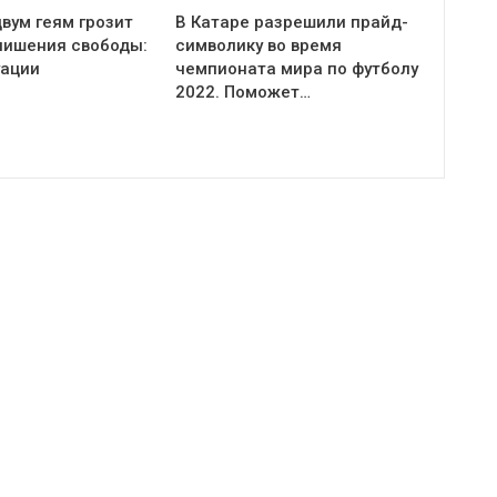
вум геям грозит
В Катаре разрешили прайд-
 лишения свободы:
символику во время
уации
чемпионата мира по футболу
2022. Поможет…
Twitter
Youtube
Join us on Twitter
Join us on Youtube