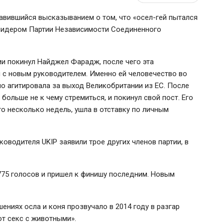
авившийся высказыванием о том, что «осел-гей пытался
 лидером Партии Независимости Соединенного
ии покинул Найджел Фарадж, после чего эта
я с новым руководителем. Именно ей человечество во
вно агитировала за выход Великобритании из ЕС. После
 больше не к чему стремиться, и покинул свой пост. Его
о несколько недель, ушла в отставку по личным
оводителя UKIP заявили трое других членов партии, в
2775 голосов и пришел к финишу последним. Новым
ниях осла и коня прозвучало в 2014 году в разгар
ют секс с животными».