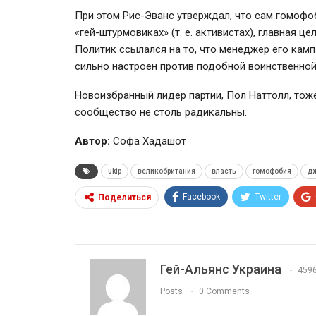
При этом Рис-Эванс утверждал, что сам гомофо
«гей-штурмовиках» (т. е. активистах), главная 
Политик ссылался на то, что менеджер его камп
сильно настроен против подобной воинственной
Новоизбранный лидер партии, Пол Наттолл, тоже
сообщество не столь радикальны.
Автор:
Софа Хадашот
ukip
великобритания
власть
гомофобия
дж
Facebook
Twitter
Поделиться
Гей-Альянс Украина
459
Posts
0 Comments