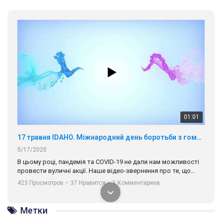
01:01
17 травня IDAHO. Міжнародний день боротьби з гомофобією трансфобією і біфобія.
5/17/2020
В цьому році, пандемія та COVІD-19 не дали нам можливості
провести вуличні акції. Наше відео-звернення про те, що
навіть коли ми у різних містах та не можемо зустрінеться, ми
423 Просмотров
•
37 Нравится
•
1 Комментариев
разом. Ми закликаємо всіх хто поділяє цінності рівності та
солідарності, приєднатися до нас. Регіональні підрозділи
ГАУ є в 16 областях України.
Метки
Разом наш голос лунає гучніше!