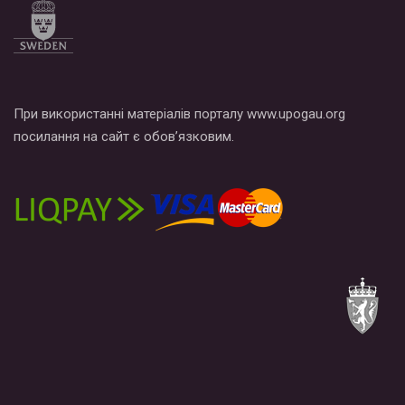
При використанні матеріалів порталу www.upogau.org
посилання на сайт є обов’язковим.