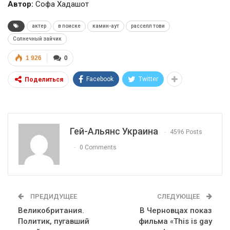
Автор:
Софа Хадашот
актер
в поиске
камин-аут
расселл тови
Солнечный зайчик
1 926
0
Facebook
Twitter
Поделиться
Гей-Альянс Украина
4596 Posts
0 Comments
ПРЕДИДУЩЕЕ
СЛЕДУЮЩЕЕ
Великобритания.
В Черновцах показ
Политик, пугавший
фильма «This is gay