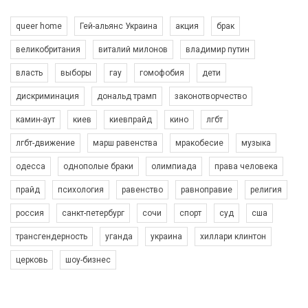
queer home
Гей-альянс Украина
акция
брак
великобритания
виталий милонов
владимир путин
власть
выборы
гау
гомофобия
дети
дискриминация
дональд трамп
законотворчество
камин-аут
киев
киевпрайд
кино
лгбт
00:58
лгбт-движение
марш равенства
мракобесие
музыка
Зупинимо насильство проти ЛГБТ в Україні! Stop violence against LGBT in Ukraine!
одесса
однополые браки
олимпиада
права человека
6/30/2017
Емоційний та вражаючий промо-ролік на конкурс PACT, який
прайд
психология
равенство
равноправие
религия
представляє програму "Гей-альянс Україна" з протидії
насильству проти ЛГБТ в Україні.
россия
санкт-петербург
сочи
спорт
суд
сша
1.9K Просмотров
•
226 Нравится
•
5 Комментариев
Ми просимо вашої підтримки, щоб реалізувати нашу
трансгендерность
уганда
украина
хиллари клинтон
програму з боротьби з насильством проти ЛГБТ в Україні.
церковь
шоу-бизнес
Якщо ти хочеш підтримати нас - просто натисни "лайк" під
відео.