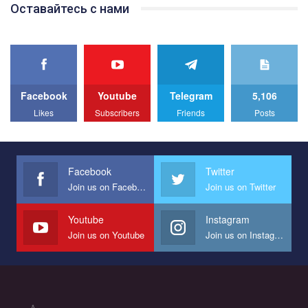
Team of Gay Alliance Ukraine participates in a competition for the
Оставайтесь с нами
best video, representing programme for the development of
organization. The competition is organized by inetrnational
organization PACT.
We appeal to your support and ask to help us implement our plan
to combat violence against LGBT people in Ukraine.
Facebook
Youtube
Telegram
5,106
All you have to do is to press "Like" below the video.
Likes
Subscribers
Friends
Posts
Эмоционально сильный ролик от команды "Гей-альянс
Украина", который принимает участие в конкурсе
международной организации PACT на лучший ролик,
представляющий программу развития организации.
Facebook
Twitter
Join us on Facebook
Join us on Twitter
Мы просим вас поддержать нас и помочь нам реализовать
наш план по борьбе с насилием и дискриминацией на почве
СОГИ в Украине.
Youtube
Instagram
Join us on Youtube
Join us on Instagram
Все, что вам нужно сделать - это зайти на наш канал YouTube
по этой ссылке и поставить лайк под видео.