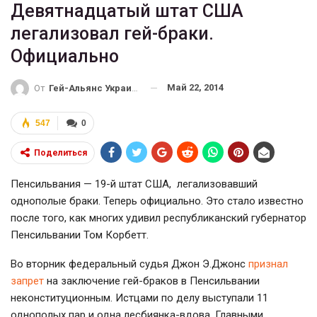
Девятнадцатый штат США
легализовал гей-браки.
Официально
Май 22, 2014
От
Гей-Альянс Украина
547
0
Поделиться
Пенсильвания — 19-й штат США, легализовавший
однополые браки. Теперь официально. Это стало известно
после того, как многих удивил республиканский губернатор
Пенсильвании Том Корбетт.
Во вторник федеральный судья Джон Э.Джонс
признал
запрет
на заключение гей-браков в Пенсильвании
неконституционным. Истцами по делу выступали 11
однополых пар и одна лесбиянка-вдова. Главными