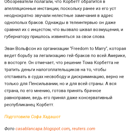
Обозреватели полагали, что Корбетт обратится в
апелляционные инстанции, поскольку ранее из его уст
неоднократно звучали нелестные замечания в адрес
однополых браков. Однажды в телеинтервью он даже
сравнил их с инцестом, что вызвало шквал возмущения, и
губернатору пришлось извиняться за свои слова.
Эван Вольфсон из организации "Freedom to Marry", которая
ведет борьбу за легализацию гей-браков по всей Америке,
в восторге. Он отмечает, что решение Тома Корбетта не
тратить деньги налогоплательщиков на то, чтобы
отстаивать в судах несвободу и дискриминацию, верно не
только для Пенсильвании, но и для всей страны. А вся
страна, по его мнению, готова принять брачное
равноправие, ведь его принял даже консервативный
республиканец Корбетт.
Подготовила Софа Хадашот
Фото
casablancapa.blogspot.com
,
reuters.com