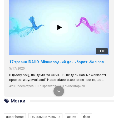
01:01
17 травня IDAHO. Міжнародний день боротьби з гомофобією трансфобією і біфобія.
5/17/2020
В цьому році, пандемія та COVІD-19 не дали нам можливості
провести вуличні акції. Наше відео-звернення про те, що
навіть коли ми у різних містах та не можемо зустрінеться, ми
423 Просмотров
•
37 Нравится
•
1 Комментариев
разом. Ми закликаємо всіх хто поділяє цінності рівності та
солідарності, приєднатися до нас. Регіональні підрозділи
ГАУ є в 16 областях України.
Разом наш голос лунає гучніше!
Метки
queer home
Гей-альянс Украина
акция
брак