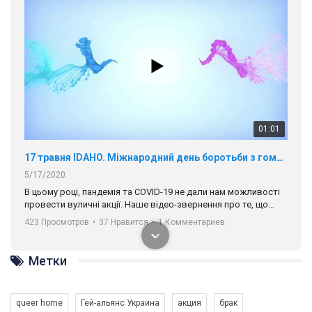
01:01
17 травня IDAHO. Міжнародний день боротьби з гомофобією трансфобією і біфобія.
5/17/2020
В цьому році, пандемія та COVІD-19 не дали нам можливості
провести вуличні акції. Наше відео-звернення про те, що
навіть коли ми у різних містах та не можемо зустрінеться, ми
423 Просмотров
•
37 Нравится
•
1 Комментариев
разом. Ми закликаємо всіх хто поділяє цінності рівності та
солідарності, приєднатися до нас. Регіональні підрозділи
ГАУ є в 16 областях України.
Разом наш голос лунає гучніше!
Метки
queer home
Гей-альянс Украина
акция
брак