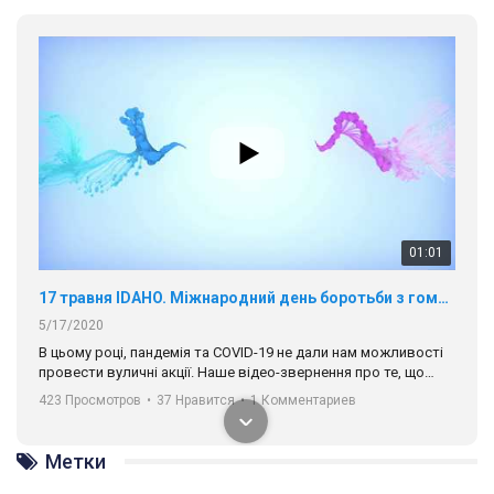
01:01
17 травня IDAHO. Міжнародний день боротьби з гомофобією трансфобією і біфобія.
5/17/2020
В цьому році, пандемія та COVІD-19 не дали нам можливості
провести вуличні акції. Наше відео-звернення про те, що
навіть коли ми у різних містах та не можемо зустрінеться, ми
423 Просмотров
•
37 Нравится
•
1 Комментариев
разом. Ми закликаємо всіх хто поділяє цінності рівності та
солідарності, приєднатися до нас. Регіональні підрозділи
ГАУ є в 16 областях України.
Метки
Разом наш голос лунає гучніше!