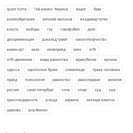
queer home
Гей-альянс Украина
акция
брак
великобритания
виталий милонов
владимир путин
власть
выборы
гау
гомофобия
дети
дискриминация
дональд трамп
законотворчество
камин-аут
киев
киевпрайд
кино
лгбт
00:58
лгбт-движение
марш равенства
мракобесие
музыка
Зупинимо насильство проти ЛГБТ в Україні! Stop violence against LGBT in Ukraine!
одесса
однополые браки
олимпиада
права человека
6/30/2017
Емоційний та вражаючий промо-ролік на конкурс PACT, який
прайд
психология
равенство
равноправие
религия
представляє програму "Гей-альянс Україна" з протидії
насильству проти ЛГБТ в Україні.
россия
санкт-петербург
сочи
спорт
суд
сша
1.9K Просмотров
•
226 Нравится
•
5 Комментариев
Ми просимо вашої підтримки, щоб реалізувати нашу
трансгендерность
уганда
украина
хиллари клинтон
програму з боротьби з насильством проти ЛГБТ в Україні.
церковь
шоу-бизнес
Якщо ти хочеш підтримати нас - просто натисни "лайк" під
відео.
Team of Gay Alliance Ukraine participates in a competition for the