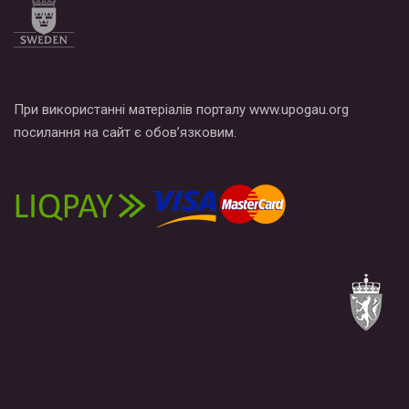
При використанні матеріалів порталу www.upogau.org
посилання на сайт є обов’язковим.