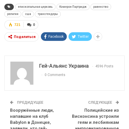
епископальная церковь
Кэмерон Партридж
равенство
религия
сша
трансгендеры
721
0
Facebook
Twitter
Поделиться
Гей-Альянс Украина
4596 Posts
0 Comments
ПРЕДИДУЩЕЕ
СЛЕДУЮЩЕЕ
Вооружённые люди,
Полицейские из
напавшие на клуб
Висконсина устроили
Babylon в Донецке,
геям и лесбиянкам
заявили, что гей-
импровизированное