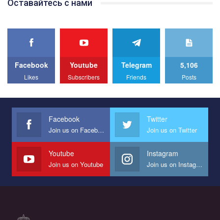
Оставайтесь с нами
best video, representing programme for the development of
organization. The competition is organized by inetrnational
organization PACT.
We appeal to your support and ask to help us implement our plan
to combat violence against LGBT people in Ukraine.
Facebook
Youtube
Telegram
5,106
All you have to do is to press "Like" below the video.
Likes
Subscribers
Friends
Posts
Эмоционально сильный ролик от команды "Гей-альянс
Украина", который принимает участие в конкурсе
международной организации PACT на лучший ролик,
представляющий программу развития организации.
Facebook
Twitter
Join us on Facebook
Join us on Twitter
Мы просим вас поддержать нас и помочь нам реализовать
наш план по борьбе с насилием и дискриминацией на почве
СОГИ в Украине.
Youtube
Instagram
Join us on Youtube
Join us on Instagram
Все, что вам нужно сделать - это зайти на наш канал YouTube
по этой ссылке и поставить лайк под видео.