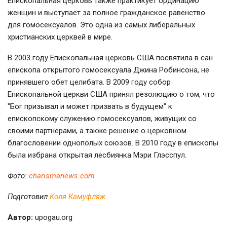
Епископальная церковь также практикует ординацию
женщин и выступает за полное гражданское равенство
для гомосексуалов. Это одна из самых либеральных
христианских церквей в мире.
В 2003 году Епископальная церковь США посвятила в сан
епископа открытого гомосексуала Джина Робинсона, не
принявшего обет целибата. В 2009 году собор
Епископальной церкви США принял резолюцию о том, что
"Бог призывал и может призвать в будущем" к
епископскому служению гомосексуалов, живущих со
своими партнерами, а также решение о церковном
благословении однополых союзов. В 2010 году в епископы
была избрана открытая лесбиянка Мэри Глэсспул.
Фото:
charismanews.com
Подготовил
Коля Камуфляж
Автор:
upogau.org