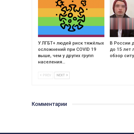
У ЛГБТ+ людей риск тяжёлых
В России д
осложнений при COVID 19
до 15 лет
выше, чем у других групп
обзор сит
населения…
PREV
NEXT
Комментарии