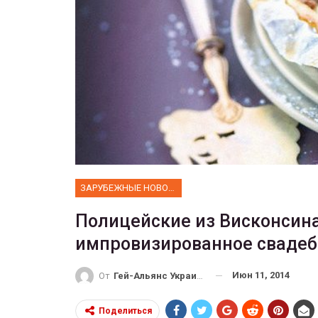
ФОТО
 собрал 200
ников
Военнослужащие-трансгенд
ГЕЙ-АЛЬЯНС УКРАИНА
10, 2017
0
Июл 27, 2017
0
ЗАРУБЕЖНЫЕ НОВОСТИ
Полицейские из Висконсина
импровизированное свадеб
Июн 11, 2014
От
Гей-Альянс Украина
Поделиться