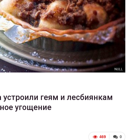
ФОТО
В Берлине отпраздновали
еры
легализацию гей-браков
ГЕЙ-АЛЬЯНС УКРАИНА
Июл 2, 2017
0
NULL
 устроили геям и лесбиянкам
ное угощение
469
0