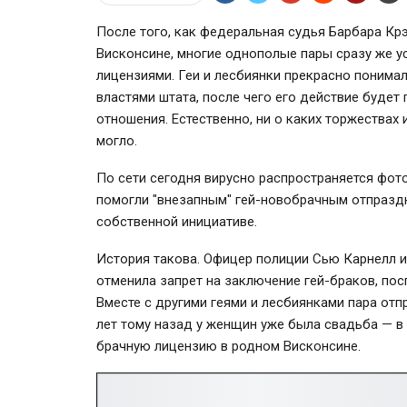
После того, как федеральная судья Барбара Кр
Висконсине, многие однополые пары сразу же у
лицензиями. Геи и лесбиянки прекрасно понима
властями штата, после чего его действие будет
отношения. Естественно, ни о каких торжествах 
могло.
По сети сегодня вирусно распространяется фот
помогли "внезапным" гей-новобрачным отпраздн
собственной инициативе.
История такова. Офицер полиции Сью Карнелл и е
отменила запрет на заключение гей-браков, по
Вместе с другими геями и лесбиянками пара отп
лет тому назад у женщин уже была свадьба — в 
брачную лицензию в родном Висконсине.