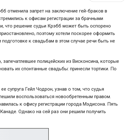
эбб отменила запрет на заключение гей-браков в
стремились к офисам регистрации за брачными
ли, что решение судьи Крэбб может быть оспорено
 приостановлено, поэтому хотели поскорее оформить
и подготовке к свадьбам в этом случае речи быть не
о, запечатлевшее полицейских из Висконсина, которые
овать их спонтанные свадьбы: принесли тортики. По
е супруга Гейл Чодрон, узнав о том, что судья
спешили воспользоваться новообретенным правом.
равилась к офису регистрации города Мэдисона. Пять
Канаде. Однако на сей раз они решили получить