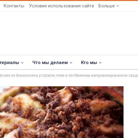
Контакты
Условия использования сайта
Больше
териалы
Что мы делаем
Кто мы
йские из Висконсина устроили геям и лесбиянкам импровизированное сва