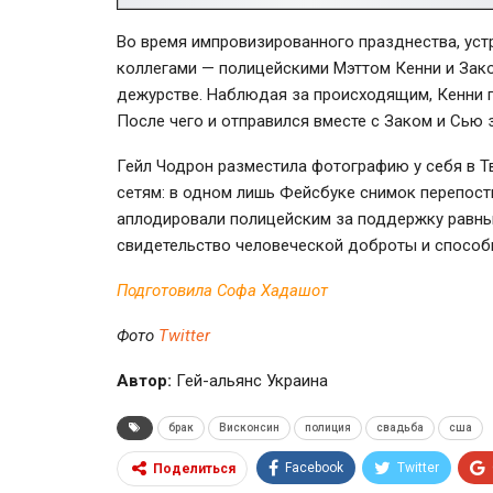
Во время импровизированного празднества, уст
коллегами — полицейскими Мэттом Кенни и Зак
дежурстве. Наблюдая за происходящим, Кенни по
После чего и отправился вместе с Заком и Сью
Гейл Чодрон разместила фотографию у себя в Тв
сетям: в одном лишь Фейсбуке снимок перепост
аплодировали полицейским за поддержку равных
свидетельство человеческой доброты и способ
Подготовила Софа Хадашот
Фото
Twitter
Автор:
Гей-альянс Украина
брак
Висконсин
полиция
свадьба
сша
Facebook
Twitter
Поделиться