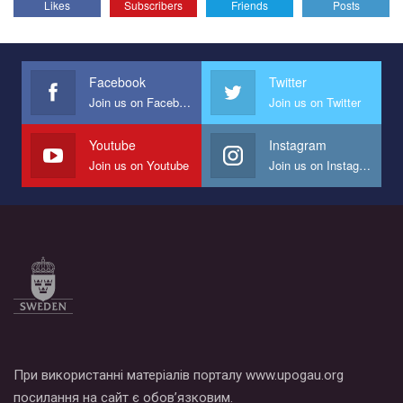
Likes
Subscribers
Friends
Posts
Эмоционально сильный ролик от команды "Гей-альянс
Украина", который принимает участие в конкурсе
международной организации PACT на лучший ролик,
представляющий программу развития организации.
Facebook
Twitter
Join us on Facebook
Join us on Twitter
Мы просим вас поддержать нас и помочь нам реализовать
наш план по борьбе с насилием и дискриминацией на почве
СОГИ в Украине.
Youtube
Instagram
Join us on Youtube
Join us on Instagram
Все, что вам нужно сделать - это зайти на наш канал YouTube
по этой ссылке и поставить лайк под видео.
При використанні матеріалів порталу www.upogau.org
посилання на сайт є обов’язковим.