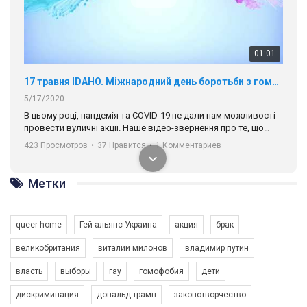
01:01
17 травня IDAHO. Міжнародний день боротьби з гомофобією трансфобією і біфобія.
5/17/2020
В цьому році, пандемія та COVІD-19 не дали нам можливості
провести вуличні акції. Наше відео-звернення про те, що
навіть коли ми у різних містах та не можемо зустрінеться, ми
423 Просмотров
•
37 Нравится
•
1 Комментариев
разом. Ми закликаємо всіх хто поділяє цінності рівності та
солідарності, приєднатися до нас. Регіональні підрозділи
ГАУ є в 16 областях України.
Метки
Разом наш голос лунає гучніше!
queer home
Гей-альянс Украина
акция
брак
великобритания
виталий милонов
владимир путин
власть
выборы
гау
гомофобия
дети
дискриминация
дональд трамп
законотворчество