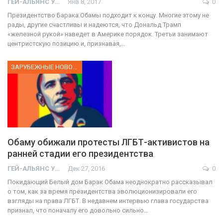
ГЕЙ-АЛЬЯНС УКРАИНА
Янв 8, 2017
0
Президентство Барака Обамы подходит к концу. Многие этому не
рады, другие счастливы и надеются, что Дональд Трамп
«железной рукой» наведет в Америке порядок. Третьи занимают
центристскую позицию и, признавая,…
ЗАРУБЕЖНЫЕ НОВОСТИ
Обаму обижали протесты ЛГБТ-активистов на
ранней стадии его президентства
ГЕЙ-АЛЬЯНС УКРАИНА
Дек 27, 2016
0
Покидающий Белый дом Барак Обама неоднократно рассказывал
о том, как за время президентства эволюционизировали его
взгляды на права ЛГБТ. В недавнем интервью глава государства
признал, что поначалу его довольно сильно…