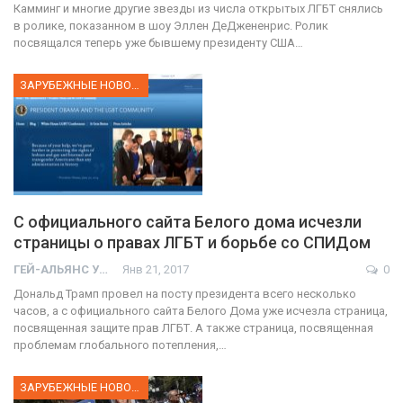
Камминг и многие другие звезды из числа открытых ЛГБТ снялись
в ролике, показанном в шоу Эллен ДеДжененрис. Ролик
посвящался теперь уже бывшему президенту США…
ЗАРУБЕЖНЫЕ НОВОСТИ
С официального сайта Белого дома исчезли
страницы о правах ЛГБТ и борьбе со СПИДом
ГЕЙ-АЛЬЯНС УКРАИНА
Янв 21, 2017
0
Дональд Трамп провел на посту президента всего несколько
часов, а с официального сайта Белого Дома уже исчезла страница,
посвященная защите прав ЛГБТ. А также страница, посвященная
проблемам глобального потепления,…
ЗАРУБЕЖНЫЕ НОВОСТИ