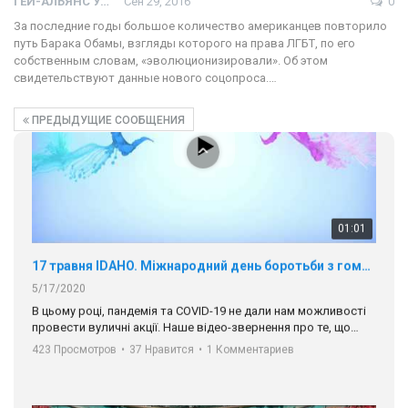
ГЕЙ-АЛЬЯНС УКРАИНА
Сен 29, 2016
0
17 травня IDAHO. Міжнародний день боротьби з гомофобією трансфобією і біфобія.
За последние годы большое количество американцев повторило
5/17/2020
путь Барака Обамы, взгляды которого на права ЛГБТ, по его
В цьому році, пандемія та COVІD-19 не дали нам можливості
собственным словам, «эволюционизировали». Об этом
провести вуличні акції. Наше відео-звернення про те, що
свидетельствуют данные нового соцопроса.…
навіть коли ми у різних містах та не можемо зустрінеться, ми
423 Просмотров
•
37 Нравится
•
1 Комментариев
разом. Ми закликаємо всіх хто поділяє цінності рівності та
ПРЕДЫДУЩИЕ СООБЩЕНИЯ
солідарності, приєднатися до нас. Регіональні підрозділи
ГАУ є в 16 областях України.
Разом наш голос лунає гучніше!
00:58
Зупинимо насильство проти ЛГБТ в Україні! Stop violence against LGBT in Ukraine!
6/30/2017