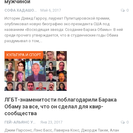
мужчиной
СОФА ХАДАШОТ
Май 6, 2017
0
Историк Дэвид Гарроу, лауреат Пулитцеровской премии,
опубликовал новую биографию экс-президента США под
названием «Восходящая звезда: Создание Барака Обамы». В ней
среди прочего утверждается, что в студенческие годы Обама
раздумывал о том,…
КУЛЬТУРА И СПОРТ
ЛГБТ-знаменитости поблагодарили Барака
Обаму за все, что он сделал для квир-
сообщества
ГЕЙ-АЛЬЯНС УКРАИНА
Янв 23, 2017
0
Джим Парсонс, Лэнс Басс, Лаверна Кокс, Джордж Такеи, Алан