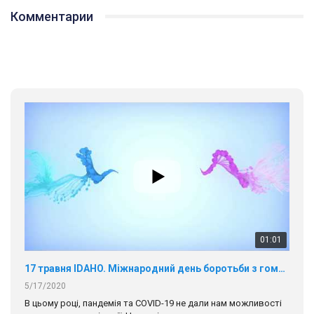
Комментарии
01:01
17 травня IDAHO. Міжнародний день боротьби з гомофобією трансфобією і біфобія.
5/17/2020
В цьому році, пандемія та COVІD-19 не дали нам можливості
провести вуличні акції. Наше відео-звернення про те, що
навіть коли ми у різних містах та не можемо зустрінеться, ми
423 Просмотров
•
37 Нравится
•
1 Комментариев
разом. Ми закликаємо всіх хто поділяє цінності рівності та
солідарності, приєднатися до нас. Регіональні підрозділи