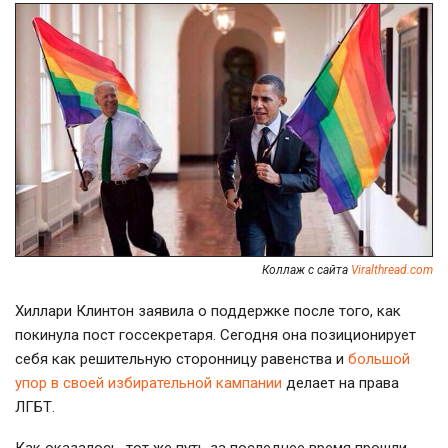
Коллаж с сайта
Viralthread.com
Хиллари Клинтон заявила о поддержке после того, как
покинула пост госсекретаря. Сегодня она позиционирует
себя как решительную сторонницу равенства и
большой
упор в своей избирательной кампании
делает на права
ЛГБТ.
Как оказалось, тот же путь за последнее время прошли