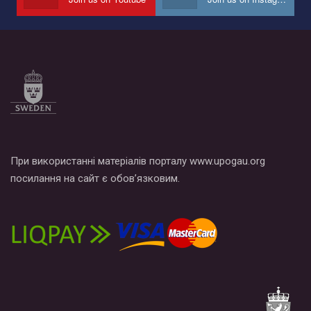
При використанні матеріалів порталу www.upogau.org
посилання на сайт є обов’язковим.