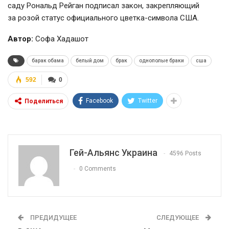
саду Рональд Рейган подписал закон, закрепляющий
за розой статус официального
цветка-символа
США.
Автор:
Софа Хадашот
барак обама
белый дом
брак
однополые браки
сша
592
0
Facebook
Twitter
Поделиться
Гей-Альянс Украина
4596 Posts
0 Comments
ПРЕДИДУЩЕЕ
СЛЕДУЮЩЕЕ