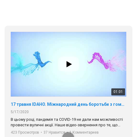
01:01
17 травня IDAHO. Міжнародний день боротьби з гомофобією трансфобією і біфобія.
5/17/2020
В цьому році, пандемія та COVІD-19 не дали нам можливості
провести вуличні акції. Наше відео-звернення про те, що
навіть коли ми у різних містах та не можемо зустрінеться, ми
423 Просмотров
•
37 Нравится
•
1 Комментариев
разом. Ми закликаємо всіх хто поділяє цінності рівності та