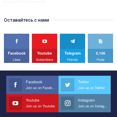
Якщо ти хочеш підтримати нас - просто натисни "лайк" під
відео.
Team of Gay Alliance Ukraine participates in a competition for the
Оставайтесь с нами
best video, representing programme for the development of
organization. The competition is organized by inetrnational
organization PACT.
We appeal to your support and ask to help us implement our plan
to combat violence against LGBT people in Ukraine.
Facebook
Youtube
Telegram
5,106
All you have to do is to press "Like" below the video.
Likes
Subscribers
Friends
Posts
Эмоционально сильный ролик от команды "Гей-альянс
Украина", который принимает участие в конкурсе
международной организации PACT на лучший ролик,
представляющий программу развития организации.
Facebook
Twitter
Join us on Facebook
Join us on Twitter
Мы просим вас поддержать нас и помочь нам реализовать
наш план по борьбе с насилием и дискриминацией на почве
СОГИ в Украине.
Youtube
Instagram
Join us on Youtube
Join us on Instagram
Все, что вам нужно сделать - это зайти на наш канал YouTube
по этой ссылке и поставить лайк под видео.