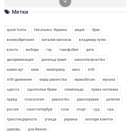
солідарності, приєднатися до нас. Регіональні підрозділи
ГАУ є в 16 областях України.
Метки
Разом наш голос лунає гучніше!
queer home
Гей-альянс Украина
акция
брак
великобритания
виталий милонов
владимир путин
власть
выборы
гау
гомофобия
дети
дискриминация
дональд трамп
законотворчество
камин-аут
киев
киевпрайд
кино
лгбт
00:58
лгбт-движение
марш равенства
мракобесие
музыка
Зупинимо насильство проти ЛГБТ в Україні! Stop violence against LGBT in Ukraine!
одесса
однополые браки
олимпиада
права человека
6/30/2017
Емоційний та вражаючий промо-ролік на конкурс PACT, який
прайд
психология
равенство
равноправие
религия
представляє програму "Гей-альянс Україна" з протидії
насильству проти ЛГБТ в Україні.
россия
санкт-петербург
сочи
спорт
суд
сша
1.9K Просмотров
•
226 Нравится
•
5 Комментариев
Ми просимо вашої підтримки, щоб реалізувати нашу
трансгендерность
уганда
украина
хиллари клинтон
програму з боротьби з насильством проти ЛГБТ в Україні.
церковь
шоу-бизнес