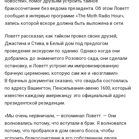
новостей», помог друзьям устроить тайное
бракосочетание без ведома президента. Об этом Ловетт
сообщил в интервью программе «The Moth Radio Hour»,
запись которой вскоре должна быть выложена в сети.
Ловетт рассказал, как тайком провел своих друзей,
Джастина и Стива, в Белый дом под предлогом
проведения экскурсии по зданию. Однако когда они
добрались до знаменитого Розового сада, они сделали
остановку, и Ловетт устроил им импровизированную
брачную церемонию, которую сам же и «возглавил».
В брачных документах сказано, что свадьба состоялась
по адресу Вашингтон,
Пенсильвания-авеню
1600, который
известен каждому американцу: это официальный адрес
президентской резиденции.
«Мы очень нервничали, — вспоминал Ловетт. — Они
волновались потому, что вступали в брак. Я волновался
потому, что пробрался в дом своего босса, чтобы
устроить бракосочетание в его собственном дворе,