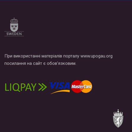
При використанні матеріалів порталу www.upogau.org
посилання на сайт є обов’язковим.