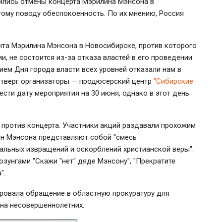
ились отмены концерта Мэрилина Мэнсона в
ому поводу обеспокоенность. По их мнению, Россия
нта Мэрилина Мэнсона в Новосибирске, против которого
, не состоится из-за отказа властей в его проведении
нием Дня города власти всех уровней отказали нам в
етверг организаторы — продюсерский центр
"Сибирские
нести дату мероприятия на 30 июня, однако в этот день
 против концерта. Участники акций раздавали прохожим
сен Мэнсона представляют собой "смесь
уальных извращений и оскорблений христианской веры".
озунгами "Скажи "нет" дяде Мэнсону", "Прекратите
".
ировала обращение в областную прокуратуру для
на несовершеннолетних.