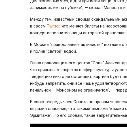
для любовных утех, а для принятия пищи. А что д
занимаюсь им на публике", — сказал Мэнсон в
Между тем, известный своими скандальными ак
в своем
Twitter
, что меняет билеты на несостоя
концерт исполнительницы авторской православ
В Москве "православные активисты" во главе с 
и полив "святой" водой.
Глава правозащитного центра "Сова" Александр
что призывы о запретах в сфере культуры удовл
тенденцию никто не остановит, картина будет п
нибудь запретить, они все чаще удовлетворяются
печальной — Мэнсоном не ограничится", — пере
В свою очередь член Совета по правам человек
выразил опасение, что такими темпами "казаки 
Эрмитаже". По его словам, такие запретительны