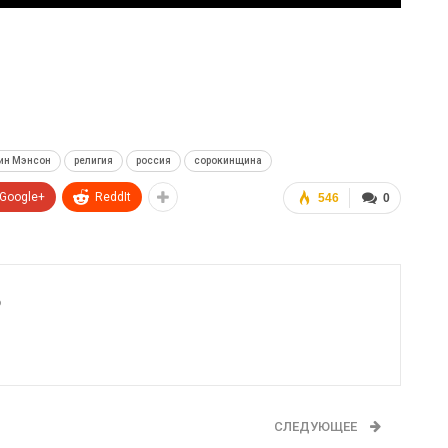
ин Мэнсон
религия
россия
сорокинщина
Google+
ReddIt
546
0
6
СЛЕДУЮЩЕЕ