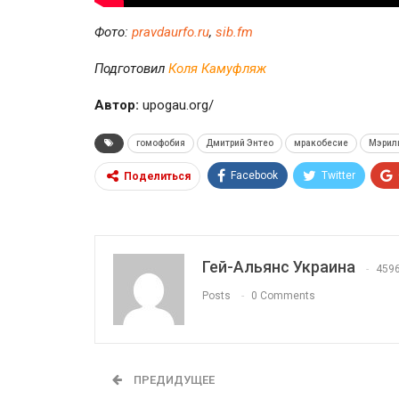
Фото:
pravdaurfo.ru
,
sib.fm
Подготовил
Коля Камуфляж
Автор:
upogau.org/
гомофобия
Дмитрий Энтео
мракобесие
Мэрил
Facebook
Twitter
Поделиться
Гей-Альянс Украина
459
Posts
0 Comments
ПРЕДИДУЩЕЕ