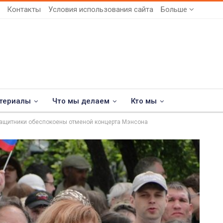
Контакты
Условия использования сайта
Больше
териалы
Что мы делаем
Кто мы
ащитники обеспокоены отменой концерта Мэнсона