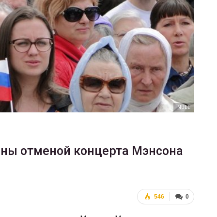
ФОТО
Марш равенства в Киеве, 2017
ГЕЙ-АЛЬЯНС УКРАИНА
Июн 20, 2017
0
NULL
ны отменой концерта Мэнсона
546
0