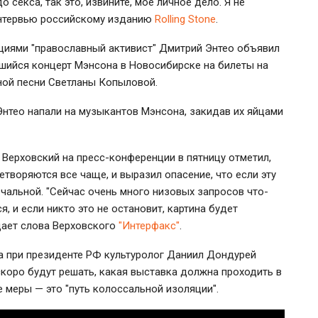
о секса, так это, извините, мое личное дело. Я не
 интервью российскому изданию
Rolling Stone
.
циями "православный активист" Дмитрий Энтео объявил
вшийся концерт Мэнсона в Новосибирске на билеты на
ной песни Светланы Копыловой.
Энтео напали на музыкантов Мэнсона, закидав их яйцами
 Верховский на пресс-конференции в пятницу отметил,
етворяются все чаще, и выразил опасение, что если эту
ечальной. "Сейчас очень много низовых запросов что-
, и если никто это не остановит, картина будет
дает слова Верховского
"Интерфакс"
.
а при президенте РФ культуролог Даниил Дондурей
скоро будут решать, какая выставка должна проходить в
е меры — это "путь колоссальной изоляции".