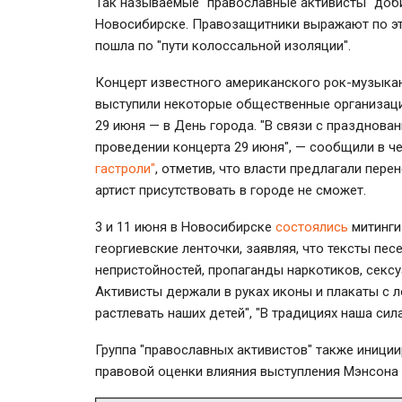
Так называемые "православные активисты" доб
Новосибирске. Правозащитники выражают по эт
пошла по "пути колоссальной изоляции".
Концерт известного американского рок-музыка
выступили некоторые общественные организации
29 июня — в День города. "В связи с празднова
проведении концерта 29 июня", — сообщили в ч
гастроли"
, отметив, что власти предлагали пере
артист присутствовать в городе не сможет.
3 и 11 июня в Новосибирске
состоялись
митинги
георгиевские ленточки, заявляя, что тексты пе
непристойностей, пропаганды наркотиков, секс
Активисты держали в руках иконы и плакаты с л
растлевать наших детей", "В традициях наша сила
Группа "православных активистов" также иници
правовой оценки влияния выступления Мэнсона 