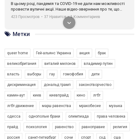
В цьому році, пандемія та COVІD-19 не дали нам можливості
провести вуличні акції. Наше відео-звернення про те, що
навіть коли ми у різних містах та не можемо зустрінеться, ми
423 Просмотров
•
37 Нравится
•
1 Комментариев
разом. Ми закликаємо всіх хто поділяє цінності рівності та
солідарності, приєднатися до нас. Регіональні підрозділи
ГАУ є в 16 областях України.
Метки
Разом наш голос лунає гучніше!
queer home
Гей-альянс Украина
акция
брак
великобритания
виталий милонов
владимир путин
власть
выборы
гау
гомофобия
дети
дискриминация
дональд трамп
законотворчество
камин-аут
киев
киевпрайд
кино
лгбт
00:58
лгбт-движение
марш равенства
мракобесие
музыка
Зупинимо насильство проти ЛГБТ в Україні! Stop violence against LGBT in Ukraine!
одесса
однополые браки
олимпиада
права человека
6/30/2017
Емоційний та вражаючий промо-ролік на конкурс PACT, який
прайд
психология
равенство
равноправие
религия
представляє програму "Гей-альянс Україна" з протидії
насильству проти ЛГБТ в Україні.
россия
санкт-петербург
сочи
спорт
суд
сша
1.9K Просмотров
•
226 Нравится
•
5 Комментариев