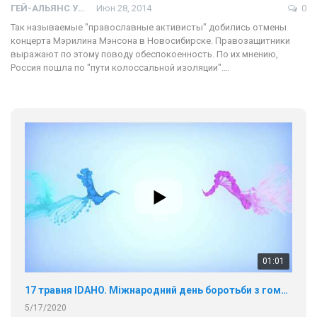
ГЕЙ-АЛЬЯНС УКРАИНА
Июн 28, 2014
0
Так называемые "православные активисты" добились отмены
концерта Мэрилина Мэнсона в Новосибирске. Правозащитники
выражают по этому поводу обеспокоенность. По их мнению,
Россия пошла по "пути колоссальной изоляции".…
01:01
17 травня IDAHO. Міжнародний день боротьби з гомофобією трансфобією і біфобія.
5/17/2020