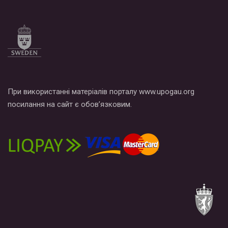
При використанні матеріалів порталу www.upogau.org
посилання на сайт є обов’язковим.