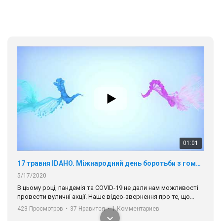
01:01
17 травня IDAHO. Міжнародний день боротьби з гомофобією трансфобією і біфобія.
5/17/2020
В цьому році, пандемія та COVІD-19 не дали нам можливості
провести вуличні акції. Наше відео-звернення про те, що
навіть коли ми у різних містах та не можемо зустрінеться, ми
423 Просмотров
•
37 Нравится
•
1 Комментариев
разом. Ми закликаємо всіх хто поділяє цінності рівності та
солідарності, приєднатися до нас. Регіональні підрозділи
ГАУ є в 16 областях України.
Разом наш голос лунає гучніше!
00:58