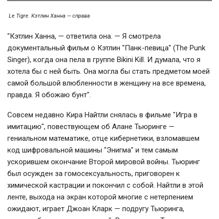
Le Tigre. Кэтлин Ханна — справа
"Кэтлин Ханна, — ответила она. — Я смотрела
документальный фильм о Кэтлин "Панк-певица" (The Punk
Singer), когда она пела в группе Bikini Kill. И думала, что я
хотела бы с ней быть. Она могла бы стать предметом моей
самой большой влюбленности в женщину на все времена,
правда. Я обожаю бунт".
Совсем недавно Кира Найтли снялась в фильме "Игра в
имитацию", повествующем об Алане Тьюринге —
гениальном математике, отце кибернетики, взломавшем
код шифровальной машины "Энигма" и тем самым
ускорившем окончание Второй мировой войны. Тьюринг
был осужден за гомосексуальность, приговорен к
химической кастрации и покончил с собой. Найтли в этой
ленте, выхода на экран которой многие с нетерпением
ожидают, играет Джоан Кларк — подругу Тьюринга,