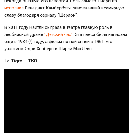
некогда бывшую его невестой. Роль самого Тьюринга
исполнил
Бенедикт Камбербэтч, завоевавший всемирную
славу благодаря сериалу "Шерлок".
В 2011 году Найтли сыграла в театре главную роль в
лесбийской драме
"Детский час"
. Эта пьеса была написана
еще в 1934 (!) году, а фильм по ней сняли в 1961-м с
участием Одри Хепберн и Ширли МакЛейн.
Le Tigre — TKO