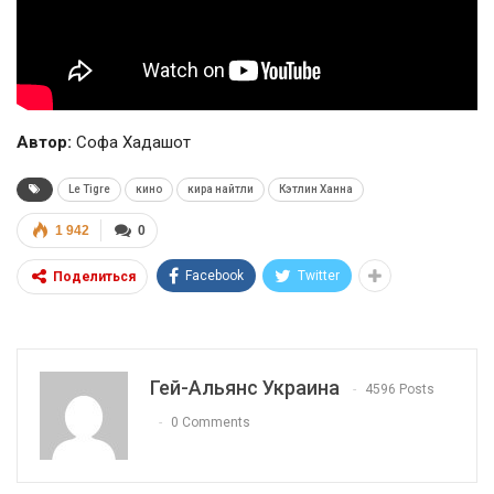
Автор:
Софа Хадашот
Le Tigre
кино
кира найтли
Кэтлин Ханна
1 942
0
Facebook
Twitter
Поделиться
Гей-Альянс Украина
4596 Posts
0 Comments