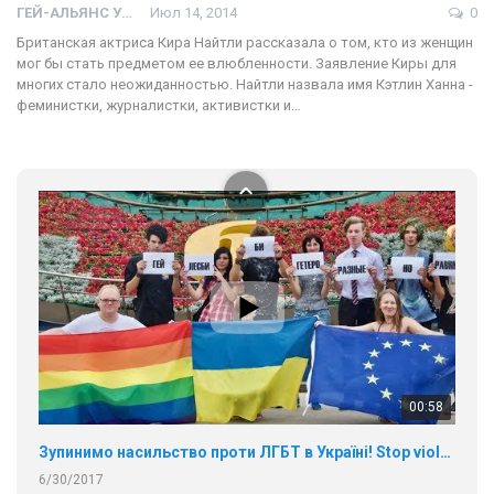
ГЕЙ-АЛЬЯНС УКРАИНА
Июл 14, 2014
0
17 травня IDAHO. Міжнародний день боротьби з гомофобією трансфобією і біфобія.
Британская актриса Кира Найтли рассказала о том, кто из женщин
5/17/2020
мог бы стать предметом ее влюбленности. Заявление Киры для
В цьому році, пандемія та COVІD-19 не дали нам можливості
многих стало неожиданностью. Найтли назвала имя Кэтлин Ханна -
провести вуличні акції. Наше відео-звернення про те, що
феминистки, журналистки, активистки и…
навіть коли ми у різних містах та не можемо зустрінеться, ми
424 Просмотров
•
37 Нравится
•
1 Комментариев
разом. Ми закликаємо всіх хто поділяє цінності рівності та
солідарності, приєднатися до нас. Регіональні підрозділи
ГАУ є в 16 областях України.
Разом наш голос лунає гучніше!
00:58
Зупинимо насильство проти ЛГБТ в Україні! Stop violence against LGBT in Ukraine!
6/30/2017