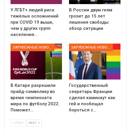
У ЛГБТ+ людей риск
В России двум геям
тяжёлых осложнений
грозит до 15 лет
при COVID 19 выше,
лишения свободы:
чем у других групп
обзор ситуации
населения…
ЗАРУБЕЖНЫЕ НОВОСТИ
ЗАРУБЕЖНЫЕ НОВОСТИ
В Катаре разрешили
Государственный
прайд-символику во
секретарь Франции
время чемпионата
сделал каминаут как
мира по футболу 2022.
гей и пообещал
Поможет…
бороться с…
PREV
NEXT