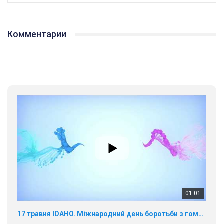
Комментарии
01:01
17 травня IDAHO. Міжнародний день боротьби з гомофобією трансфобією і біфобія.
5/17/2020
В цьому році, пандемія та COVІD-19 не дали нам можливості
провести вуличні акції. Наше відео-звернення про те, що
навіть коли ми у різних містах та не можемо зустрінеться, ми
423 Просмотров
•
37 Нравится
•
1 Комментариев
разом. Ми закликаємо всіх хто поділяє цінності рівності та
солідарності, приєднатися до нас. Регіональні підрозділи