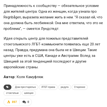
Принадлежность к сообществу — обязательное условие
для жителей центра. Одна из женщин, когда узнала про
Regnbågen, выразила желание жить в нем. "Я сказал ей, что
она должна быть лесбиянкой. Она мне ответила, что это не
проблема", — смеется Лундстедт.
Идея открыть центр для пожилых представителей
стокгольмского ЛГБТ-коммьюнити появилась еще 20 лет
назад. Правда, придумана она была не в Швеции. Такие
центры уже есть в США, Канаде и Австралии. Вслед за
Швецией за этой тенденцией последуют и другие
европейские страны.
Автор:
Коля Камуфляж
Дом престарелых
ЛГБТ-права
радуга
Старение
стокгольм
швеция
897
0