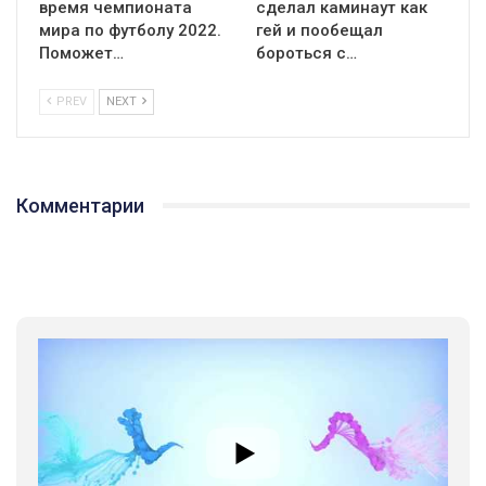
время чемпионата
сделал каминаут как
мира по футболу 2022.
гей и пообещал
Поможет…
бороться с…
PREV
NEXT
01:01
17 травня IDAHO. Міжнародний день боротьби з гомофобією трансфобією і біфобія.
Комментарии
5/17/2020
В цьому році, пандемія та COVІD-19 не дали нам можливості
провести вуличні акції. Наше відео-звернення про те, що
навіть коли ми у різних містах та не можемо зустрінеться, ми
423 Просмотров
•
37 Нравится
•
1 Комментариев
разом. Ми закликаємо всіх хто поділяє цінності рівності та
солідарності, приєднатися до нас. Регіональні підрозділи
ГАУ є в 16 областях України.
Разом наш голос лунає гучніше!