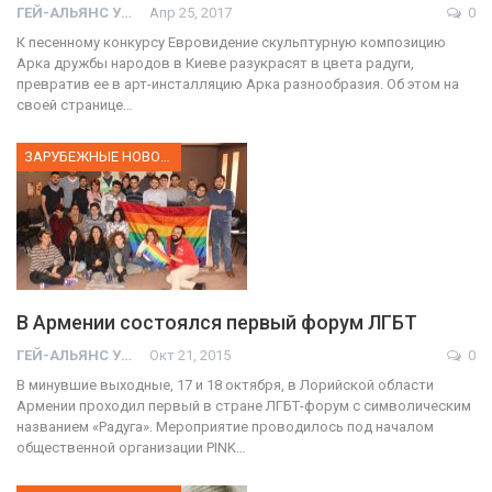
ГЕЙ-АЛЬЯНС УКРАИНА
Апр 25, 2017
0
К песенному конкурсу Евровидение скульптурную композицию
Арка дружбы народов в Киеве разукрасят в цвета радуги,
превратив ее в арт-инсталляцию Арка разнообразия. Об этом на
своей странице…
ЗАРУБЕЖНЫЕ НОВОСТИ
В Армении состоялся первый форум ЛГБТ
ГЕЙ-АЛЬЯНС УКРАИНА
Окт 21, 2015
0
В минувшие выходные, 17 и 18 октября, в Лорийской области
Армении проходил первый в стране ЛГБТ-форум с символическим
названием «Радуга». Мероприятие проводилось под началом
общественной организации PINK…