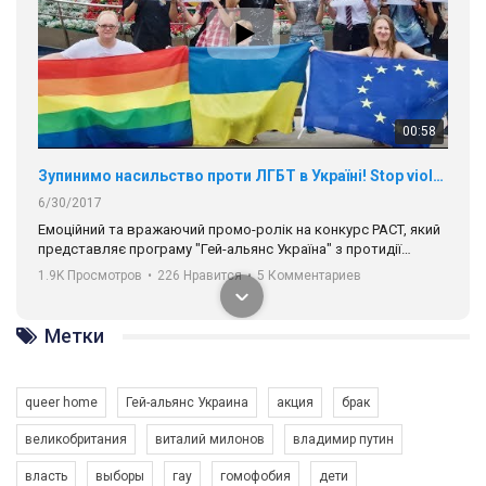
00:58
Зупинимо насильство проти ЛГБТ в Україні! Stop violence against LGBT in Ukraine!
6/30/2017
Емоційний та вражаючий промо-ролік на конкурс PACT, який
представляє програму "Гей-альянс Україна" з протидії
насильству проти ЛГБТ в Україні.
1.9K Просмотров
•
226 Нравится
•
5 Комментариев
Ми просимо вашої підтримки, щоб реалізувати нашу
програму з боротьби з насильством проти ЛГБТ в Україні.
Метки
Якщо ти хочеш підтримати нас - просто натисни "лайк" під
відео.
queer home
Гей-альянс Украина
акция
брак
Team of Gay Alliance Ukraine participates in a competition for the
великобритания
виталий милонов
владимир путин
best video, representing programme for the development of
organization. The competition is organized by inetrnational
власть
выборы
гау
гомофобия
дети
organization PACT.