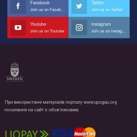
Facebook
Twitter
Join us on Facebook
Join us on Twitter
Мы просим вас поддержать нас и помочь нам реализовать
наш план по борьбе с насилием и дискриминацией на почве
СОГИ в Украине.
Youtube
Instagram
Join us on Youtube
Join us on Instagram
Все, что вам нужно сделать - это зайти на наш канал YouTube
по этой ссылке и поставить лайк под видео.
При використанні матеріалів порталу www.upogau.org
посилання на сайт є обов’язковим.