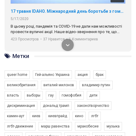
17 травня IDAHO. Міжнародний день боротьби з гомофобією трансфобією і біфобія.
5/17/2020
В цьому році, пандемія та COVІD-19 не дали нам можливості
провести вуличні акції. Наше відео-звернення про те, що
навіть коли ми у різних містах та не можемо зустрінеться, ми
423 Просмотров
•
37 Нравится
•
1 Комментариев
разом. Ми закликаємо всіх хто поділяє цінності рівності та
солідарності, приєднатися до нас. Регіональні підрозділи
ГАУ є в 16 областях України.
Метки
Разом наш голос лунає гучніше!
queer home
Гей-альянс Украина
акция
брак
великобритания
виталий милонов
владимир путин
власть
выборы
гау
гомофобия
дети
дискриминация
дональд трамп
законотворчество
камин-аут
киев
киевпрайд
кино
лгбт
00:58
лгбт-движение
марш равенства
мракобесие
музыка
Зупинимо насильство проти ЛГБТ в Україні! Stop violence against LGBT in Ukraine!