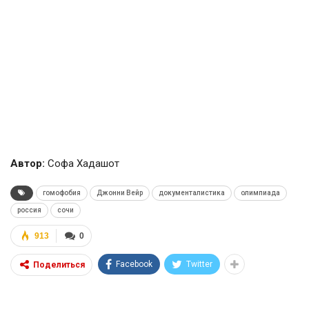
Автор:
Софа Хадашот
гомофобия
Джонни Вейр
документалистика
олимпиада
россия
сочи
913
0
Facebook
Twitter
Поделиться