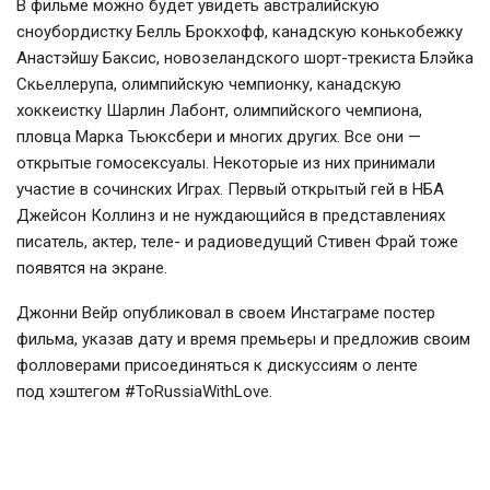
В фильме можно будет увидеть австралийскую
сноубордистку Белль Брокхофф, канадскую конькобежку
Анастэйшу Баксис, новозеландского шорт-трекиста Блэйка
Скьеллерупа, олимпийскую чемпионку, канадскую
хоккеистку Шарлин Лабонт, олимпийского чемпиона,
пловца Марка Тьюксбери и многих других. Все они —
открытые гомосексуалы. Некоторые из них принимали
участие в сочинских Играх. Первый открытый гей в НБА
Джейсон Коллинз и не нуждающийся в представлениях
писатель, актер, теле- и радиоведущий Стивен Фрай тоже
появятся на экране.
Джонни Вейр опубликовал в своем Инстаграме постер
фильма, указав дату и время премьеры и предложив своим
фолловерами присоединяться к дискуссиям о ленте
под хэштегом #ToRussiaWithLove.