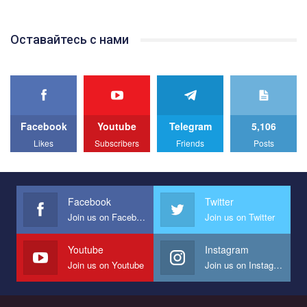
відео.
Team of Gay Alliance Ukraine participates in a competition for the
Оставайтесь с нами
best video, representing programme for the development of
organization. The competition is organized by inetrnational
organization PACT.
We appeal to your support and ask to help us implement our plan
to combat violence against LGBT people in Ukraine.
Facebook
Youtube
Telegram
5,106
All you have to do is to press "Like" below the video.
Likes
Subscribers
Friends
Posts
Эмоционально сильный ролик от команды "Гей-альянс
Украина", который принимает участие в конкурсе
международной организации PACT на лучший ролик,
представляющий программу развития организации.
Facebook
Twitter
Join us on Facebook
Join us on Twitter
Мы просим вас поддержать нас и помочь нам реализовать
наш план по борьбе с насилием и дискриминацией на почве
СОГИ в Украине.
Youtube
Instagram
Join us on Youtube
Join us on Instagram
Все, что вам нужно сделать - это зайти на наш канал YouTube
по этой ссылке и поставить лайк под видео.