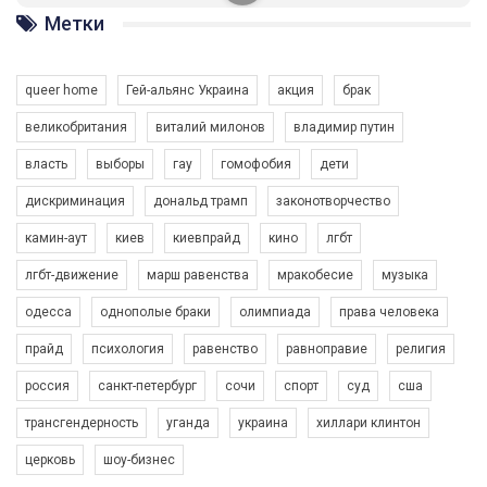
ГАУ є в 16 областях України.
Метки
Разом наш голос лунає гучніше!
queer home
Гей-альянс Украина
акция
брак
великобритания
виталий милонов
владимир путин
власть
выборы
гау
гомофобия
дети
дискриминация
дональд трамп
законотворчество
камин-аут
киев
киевпрайд
кино
лгбт
00:58
лгбт-движение
марш равенства
мракобесие
музыка
Зупинимо насильство проти ЛГБТ в Україні! Stop violence against LGBT in Ukraine!
одесса
однополые браки
олимпиада
права человека
6/30/2017
Емоційний та вражаючий промо-ролік на конкурс PACT, який
прайд
психология
равенство
равноправие
религия
представляє програму "Гей-альянс Україна" з протидії
насильству проти ЛГБТ в Україні.
россия
санкт-петербург
сочи
спорт
суд
сша
1.9K Просмотров
•
226 Нравится
•
5 Комментариев
Ми просимо вашої підтримки, щоб реалізувати нашу
трансгендерность
уганда
украина
хиллари клинтон
програму з боротьби з насильством проти ЛГБТ в Україні.
церковь
шоу-бизнес
Якщо ти хочеш підтримати нас - просто натисни "лайк" під