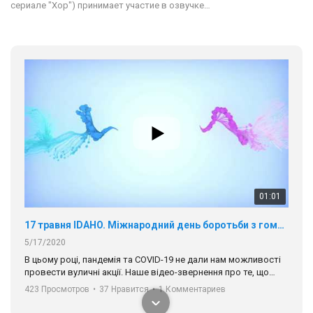
сериале "Хор") принимает участие в озвучке…
01:01
17 травня IDAHO. Міжнародний день боротьби з гомофобією трансфобією і біфобія.
5/17/2020
В цьому році, пандемія та COVІD-19 не дали нам можливості
провести вуличні акції. Наше відео-звернення про те, що
навіть коли ми у різних містах та не можемо зустрінеться, ми
423 Просмотров
•
37 Нравится
•
1 Комментариев
разом. Ми закликаємо всіх хто поділяє цінності рівності та
солідарності, приєднатися до нас. Регіональні підрозділи