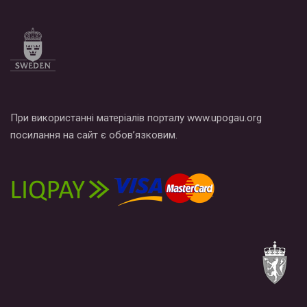
При використанні матеріалів порталу www.upogau.org
посилання на сайт є обов’язковим.