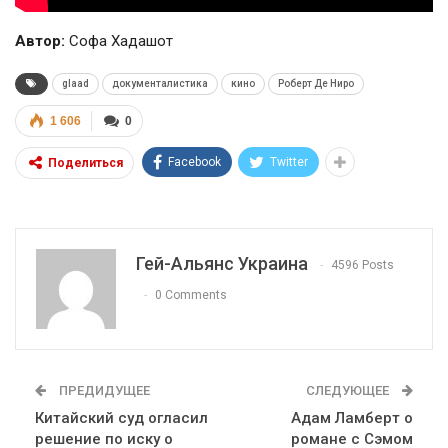
Автор:
Софа Хадашот
glaad
документалистика
кино
Роберт Де Ниро
1 606
0
Facebook
Twitter
Поделиться
Гей-Альянс Украина
4596 Posts
0 Comments
ПРЕДИДУЩЕЕ
СЛЕДУЮЩЕЕ
01:01
Китайский суд огласил
Адам Ламберт о
17 травня IDAHO. Міжнародний день боротьби з гомофобією трансфобією і біфобія.
решение по иску о
романе с Сэмом