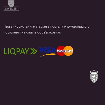
При використанні матеріалів порталу www.upogau.org
посилання на сайт є обов’язковим.