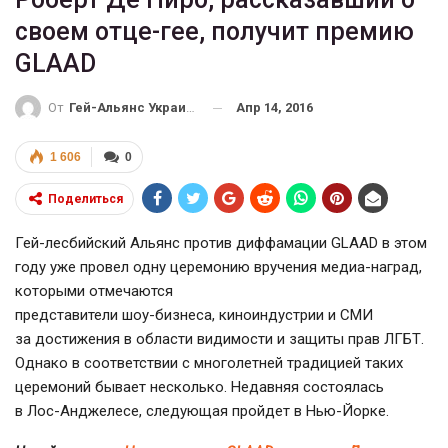
своем отце-гее, получит премию
GLAAD
Апр 14, 2016
От
Гей-Альянс Украина
1 606
0
Поделиться
Гей-лесбийский
Альянс против диффамации GLAAD в этом
году уже провел одну церемонию вручения медиа-наград,
которыми отмечаются
представители
шоу-бизнеса
, киноиндустрии и СМИ
за достижения в области видимости и защиты прав
ЛГБТ
.
Однако в соответствии с многолетней традицией таких
церемоний бывает несколько. Недавняя состоялась
в
Лос-Анджелесе
, следующая пройдет в
Нью-Йорке
.