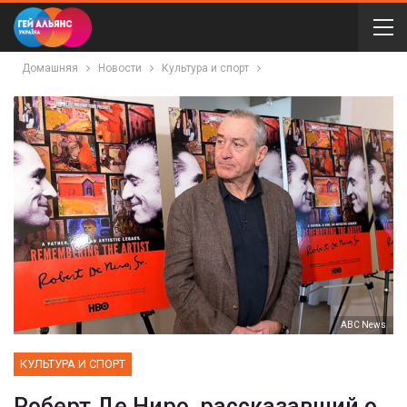
Домашняя
Новости
Культура и спорт
ABC News
КУЛЬТУРА И СПОРТ
Роберт Де Ниро, рассказавший о