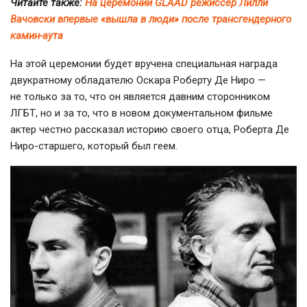
Читайте также:
На церемонии GLAAD режиссер Лилли
Вачовски впервые «вышла в люди» после трансгендерного
камин-аута
На этой церемонии будет вручена специальная награда
двукратному обладателю Оскара
Роберту Де
Ниро —
не только за то, что он является давним сторонником
ЛГБТ, но и за то, что в новом документальном фильме
актер честно рассказал историю своего отца,
Роберта Де
Ниро-старшего, который был геем
.