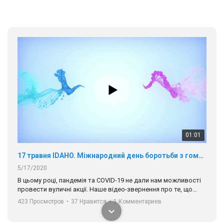
В цьому році, пандемія та COVІD-19 не дали нам можливості
провести вуличні акції. Наше відео-звернення про те, що
навіть коли ми у різних містах та не можемо зустрінеться, ми
423 Просмотров
•
37 Нравится
•
1 Комментариев
разом. Ми закликаємо всіх хто поділяє цінності рівності та
солідарності, приєднатися до нас. Регіональні підрозділи
ГАУ є в 16 областях України.
Разом наш голос лунає гучніше!
00:58
Зупинимо насильство проти ЛГБТ в Україні! Stop violence against LGBT in Ukraine!
6/30/2017
Емоційний та вражаючий промо-ролік на конкурс PACT, який
представляє програму "Гей-альянс Україна" з протидії
насильству проти ЛГБТ в Україні.