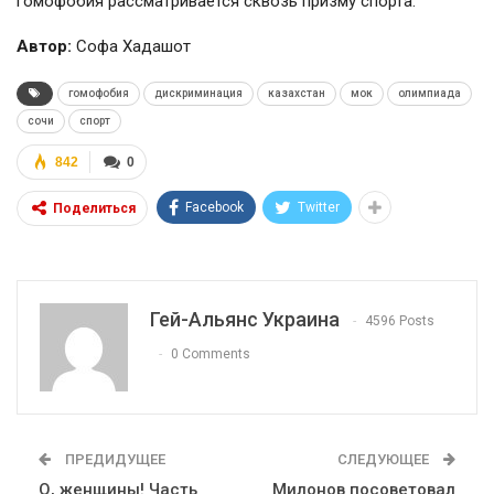
гомофобия рассматривается сквозь призму спорта.
Автор:
Софа Хадашот
гомофобия
дискриминация
казахстан
мок
олимпиада
сочи
спорт
842
0
Facebook
Twitter
Поделиться
Гей-Альянс Украина
4596 Posts
0 Comments
ПРЕДИДУЩЕЕ
СЛЕДУЮЩЕЕ
О, женщины! Часть
Милонов посоветовал