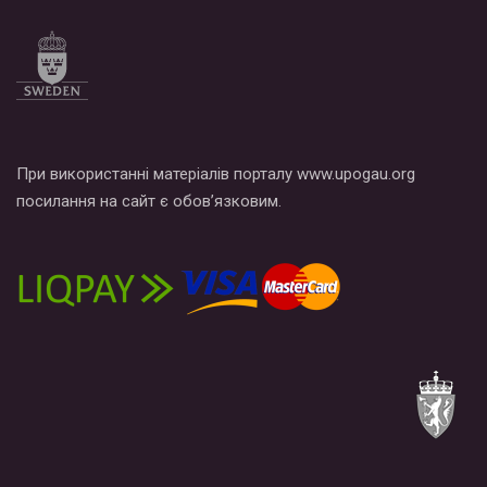
При використанні матеріалів порталу www.upogau.org
посилання на сайт є обов’язковим.