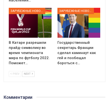
населения…
ЗАРУБЕЖНЫЕ НОВОСТИ
ЗАРУБЕЖНЫЕ НОВОСТИ
В Катаре разрешили
Государственный
прайд-символику во
секретарь Франции
время чемпионата
сделал каминаут как
мира по футболу 2022.
гей и пообещал
Поможет…
бороться с…
PREV
NEXT
01:01
Комментарии
17 травня IDAHO. Міжнародний день боротьби з гомофобією трансфобією і біфобія.
5/17/2020