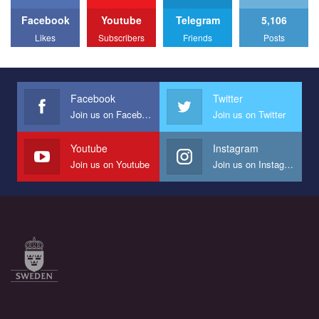
Facebook
Youtube
Telegram
5,106
All you have to do is to press "Like" below the video.
Likes
Subscribers
Friends
Posts
Эмоционально сильный ролик от команды "Гей-альянс
Украина", который принимает участие в конкурсе
международной организации PACT на лучший ролик,
представляющий программу развития организации.
Facebook
Twitter
Join us on Facebook
Join us on Twitter
Мы просим вас поддержать нас и помочь нам реализовать
наш план по борьбе с насилием и дискриминацией на почве
СОГИ в Украине.
Youtube
Instagram
Join us on Youtube
Join us on Instagram
Все, что вам нужно сделать - это зайти на наш канал YouTube
по этой ссылке и поставить лайк под видео.