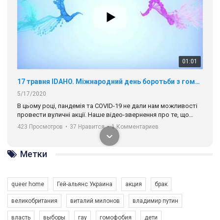
01:01
17 травня IDAHO. Міжнародний день боротьби з гомофобією трансфобією і біфобія.
5/17/2020
В цьому році, пандемія та COVІD-19 не дали нам можливості
провести вуличні акції. Наше відео-звернення про те, що
навіть коли ми у різних містах та не можемо зустрінеться, ми
423 Просмотров
•
37 Нравится
•
1 Комментариев
разом. Ми закликаємо всіх хто поділяє цінності рівності та
солідарності, приєднатися до нас. Регіональні підрозділи
ГАУ є в 16 областях України.
Метки
Разом наш голос лунає гучніше!
queer home
Гей-альянс Украина
акция
брак
великобритания
виталий милонов
владимир путин
власть
выборы
гау
гомофобия
дети