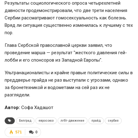
Результаты социологического опроса четырехлетней
давности продемонстрировали, что две трети населения
Сербии рассматривают гомосексуальность как болезнь.
Вряд ли ситуация существенно изменилась к лучшему с тех
пор.
Глава Сербской православной церкви заявил, что
проведение марша — результат "жесткого давления гей-
лобби и его спонсоров из Западной Европы".
Ультранационалисты и крайне правые политические силы в
преддверье прайда не раз выступали с угрозами, однако
за бронетехникой и водометами на сей раз их не
разглядели.
Автор:
Софа Хадашот
Белград
евросоюз
лгбт-движение
прайд
сербия
571
0