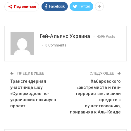
Facebook
Twitter
Поделиться
Гей-Альянс Украина
4596 Posts
0 Comments
ПРЕДИДУЩЕЕ
СЛЕДУЮЩЕЕ
Трансгендерная
Хабаровского
участница шоу
«экстремиста и гей-
«Супермодель по-
террориста» лишили
украински» покинула
средств к
проект
существованию,
приравняв к Аль-Каиде