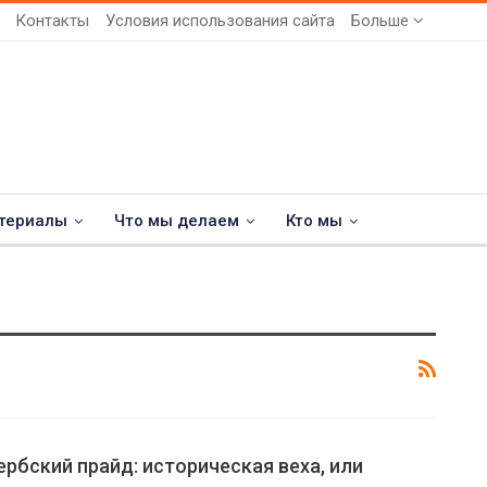
Контакты
Условия использования сайта
Больше
териалы
Что мы делаем
Кто мы
рбский прайд: историческая веха, или