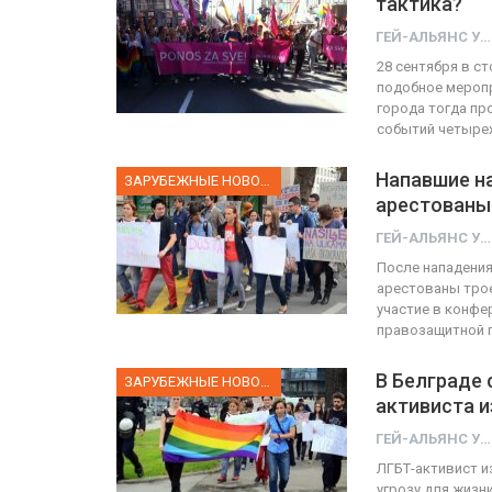
тактика?
ГЕЙ-АЛЬЯНС УКРАИНА
ФОТО
28 сентября в с
подобное меропр
Прайд в Тель-Авиве собрал 
города тогда пр
событий четыре
тысяч участников
Напавшие н
ГЕЙ-АЛЬЯНС УКРАИНА
ЗАРУБЕЖНЫЕ НОВОСТИ
Июн 10, 2017
0
арестованы
ГЕЙ-АЛЬЯНС УКРАИНА
После нападения
арестованы трое
участие в конфе
правозащитной 
В Белграде
ЗАРУБЕЖНЫЕ НОВОСТИ
активиста и
ГЕЙ-АЛЬЯНС УКРАИНА
ЛГБТ-активист и
угрозу для жизн