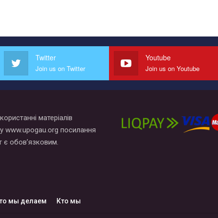
Twitter
Youtube
Join us on Twitter
Join us on Youtube
користанні матеріалів
у www.upogau.org посилання
т є обов’язковим.
то мы делаем
Кто мы