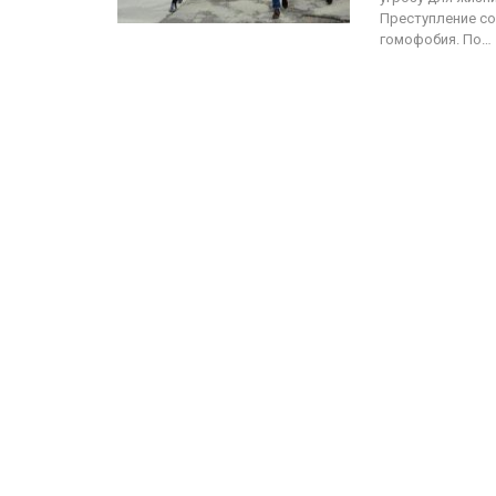
Преступление со
гомофобия. По…