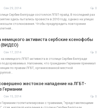
Сен 29, 2014
0
толице Сербии Белграде состоялся ЛГБТ-прайд. В последний раз
иятие здесь пытались провести в 2010 году, однако на улицах
ФОТО
200
оизошли столкновения. Чтобы предупредить повторение
хлетней…
Военнослужащие-трансгендеры
а немецкого активиста сербские ксенофобы
ГЕЙ-АЛЬЯНС УКРАИНА
Июл 27, 2017
0
 (ВИДЕО)
Сен 17, 2014
0
 на немецкого ЛГБТ-активиста в столице Сербии Белграде
 подозреваемых. Напомним, что гражданин Германии принимал
ренции по правам ЛГБТ, организованной местной
группой…
 совершено жестокое нападение на ЛГБТ-
з Германии
Сен 15, 2014
0
з Германии госпитализирован с травмами, "представляющими
и", став жертвой нападения в столице Сербии Белграде.