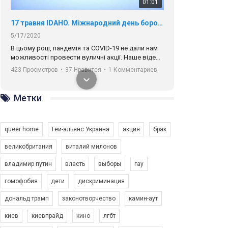
01:01
17 травня IDAHO. Міжнародний день боротьби з гомофобією трансфобією і біфобія.
5/17/2020
В цьому році, пандемія та COVІD-19 не дали нам
можливості провести вуличні акції. Наше відео-
звернення про те, що навіть коли ми у різних
423 Просмотров
•
37 Нравится
•
1 Комментариев
містах та не можемо зустрінеться, ми разом. Ми
закликаємо всіх хто поділяє цінності рівності та
солідарності, приєднатися до нас. Регіональні
Метки
підрозділи ГАУ є в 16 областях України.
Разом наш голос лунає гучніше!
queer home
Гей-альянс Украина
акция
брак
великобритания
виталий милонов
владимир путин
власть
выборы
гау
00:58
гомофобия
дети
дискриминация
дональд трамп
законотворчество
камин-аут
Зупинимо насильство проти ЛГБТ в Україні! Stop violence against LGBT in Ukraine!
6/30/2017
киев
киевпрайд
кино
лгбт
Емоційний та вражаючий промо-ролік на