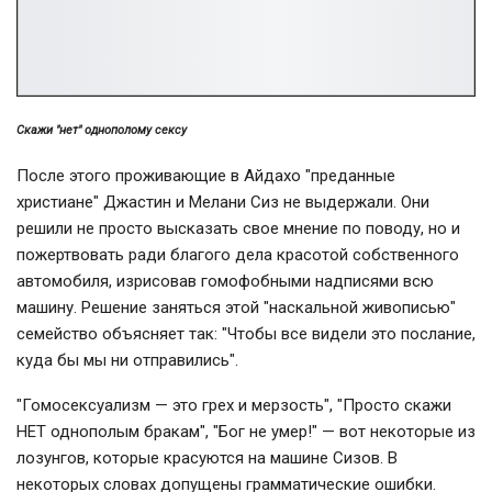
Скажи "нет" однополому сексу
После этого проживающие в Айдахо "преданные
христиане" Джастин и Мелани Сиз не выдержали. Они
решили не просто высказать свое мнение по поводу, но и
пожертвовать ради благого дела красотой собственного
автомобиля, изрисовав гомофобными надписями всю
машину. Решение заняться этой "наскальной живописью"
семейство объясняет так: "Чтобы все видели это послание,
куда бы мы ни отправились".
"Гомосексуализм — это грех и мерзость", "Просто скажи
НЕТ однополым бракам", "Бог не умер!" — вот некоторые из
лозунгов, которые красуются на машине Сизов. В
некоторых словах допущены грамматические ошибки.