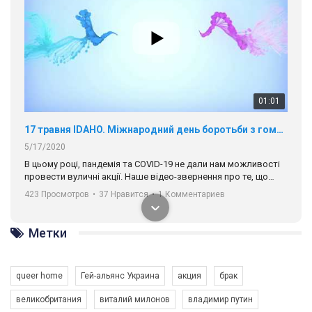
17 травня IDAHO. Міжнародний день боротьби з гомофобією трансфобією і біфобія.
5/17/2020
В цьому році, пандемія та COVІD-19 не дали нам можливості
провести вуличні акції. Наше відео-звернення про те, що
навіть коли ми у різних містах та не можемо зустрінеться, ми
423 Просмотров
•
37 Нравится
•
1 Комментариев
разом. Ми закликаємо всіх хто поділяє цінності рівності та
солідарності, приєднатися до нас. Регіональні підрозділи
ГАУ є в 16 областях України.
Разом наш голос лунає гучніше!
Метки
00:58
queer home
Гей-альянс Украина
акция
брак
Зупинимо насильство проти ЛГБТ в Україні! Stop violence against LGBT in Ukraine!
великобритания
виталий милонов
владимир путин
6/30/2017