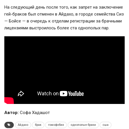
На следующий день после того, как запрет на заключение
гей-браков был отменен в Айдахо, в городе семейства Сиз
— Бойсе — в очередь к отделам регистрации за брачными
лицензиями выстроилось более ста однополых пар.
Автор:
Софа Хадашот
Айдахо
брак
гомофобия
однополые браки
сша