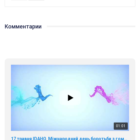
Комментарии
01:01
17 травня IDAHO. Міжнародний день боротьби з гомофобією трансфобією і біфобія.