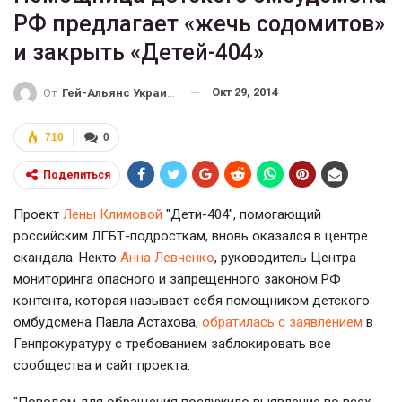
РФ предлагает «жечь содомитов»
и закрыть «Детей-404»
Окт 29, 2014
От
Гей-Альянс Украина
710
0
Поделиться
Проект
Лены Климовой
"Дети-404", помогающий
российским ЛГБТ-подросткам, вновь оказался в центре
скандала. Некто
Анна Левченко
, руководитель Центра
мониторинга опасного и запрещенного законом РФ
контента, которая называет себя помощником детского
омбудсмена Павла Астахова,
обратилась с заявлением
в
Генпрокуратуру с требованием заблокировать все
сообщества и сайт проекта.
"Поводом для обращения послужило выявление во всех