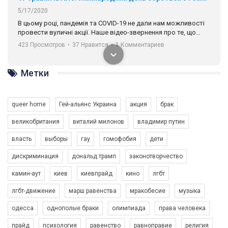
5/17/2020
В цьому році, пандемія та COVІD-19 не дали нам можливості
провести вуличні акції. Наше відео-звернення про те, що
навіть коли ми у різних містах та не можемо зустрінеться, ми
423 Просмотров
•
37 Нравится
•
1 Комментариев
разом. Ми закликаємо всіх хто поділяє цінності рівності та
солідарності, приєднатися до нас. Регіональні підрозділи
ГАУ є в 16 областях України.
Метки
Разом наш голос лунає гучніше!
queer home
Гей-альянс Украина
акция
брак
великобритания
виталий милонов
владимир путин
власть
выборы
гау
гомофобия
дети
дискриминация
дональд трамп
законотворчество
камин-аут
киев
киевпрайд
кино
лгбт
00:58
лгбт-движение
марш равенства
мракобесие
музыка
Зупинимо насильство проти ЛГБТ в Україні! Stop violence against LGBT in Ukraine!
одесса
однополые браки
олимпиада
права человека
6/30/2017
Емоційний та вражаючий промо-ролік на конкурс PACT, який
прайд
психология
равенство
равноправие
религия