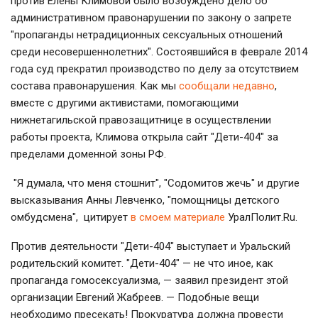
против Елены Климовой было возбуждено дело об
административном правонарушении по закону о запрете
"пропаганды нетрадиционных сексуальных отношений
среди несовершеннолетних". Состоявшийся в феврале 2014
года суд прекратил производство по делу за отсутствием
состава правонарушения. Как мы
сообщали недавно
,
вместе с другими активистами, помогающими
нижнетагильской правозащитнице в осуществлении
работы проекта, Климова открыла сайт "Дети-404" за
пределами доменной зоны РФ.
"Я думала, что меня стошнит", "Содомитов жечь" и другие
высказывания Анны Левченко, "помощницы детского
омбудсмена", цитирует
в смоем материале
УралПолит.Ru.
Против деятельности "Дети-404" выступает и Уральский
родительский комитет. "Дети-404" — не что иное, как
пропаганда гомосексуализма, — заявил президент этой
организации Евгений Жабреев. — Подобные вещи
необходимо пресекать! Прокуратура должна провести