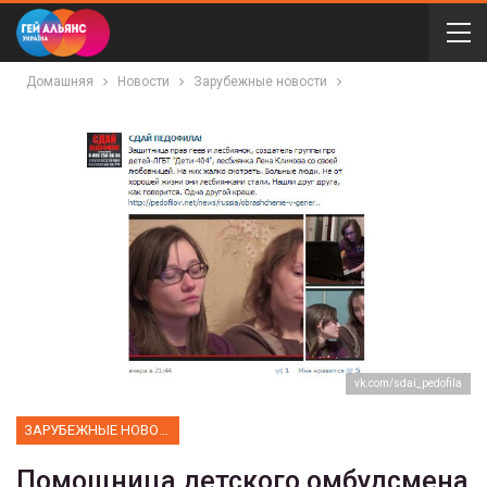
Домашняя
Новости
Зарубежные новости
vk.com/sdai_pedofila
ЗАРУБЕЖНЫЕ НОВОСТИ
Помощница детского омбудсмена