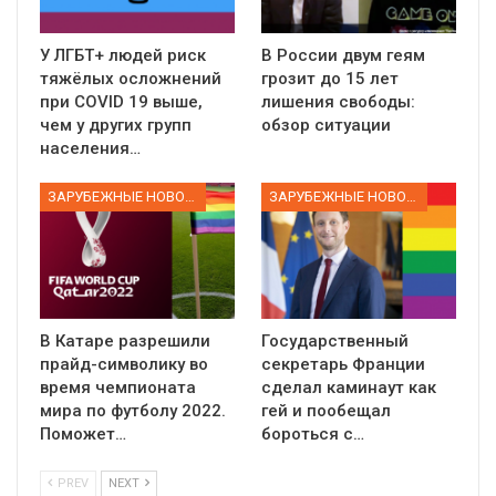
У ЛГБТ+ людей риск
В России двум геям
тяжёлых осложнений
грозит до 15 лет
при COVID 19 выше,
лишения свободы:
чем у других групп
обзор ситуации
населения…
ЗАРУБЕЖНЫЕ НОВОСТИ
ЗАРУБЕЖНЫЕ НОВОСТИ
В Катаре разрешили
Государственный
прайд-символику во
секретарь Франции
время чемпионата
сделал каминаут как
мира по футболу 2022.
гей и пообещал
Поможет…
бороться с…
PREV
NEXT