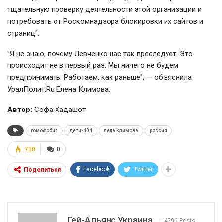
тщательную проверку деятельности этой организации и
потребовать от Роскомнадзора блокировки их сайтов и
страниц".
"Я не знаю, почему Левченко нас так преследует. Это
происходит не в первый раз. Мы ничего не будем
предпринимать. Работаем, как раньше", — объяснила
УралПолит.Ru Елена Климова.
Автор:
Софа Хадашот
гомофобия
дети-404
лена климова
россия
710
0
Facebook
Twitter
Поделиться
Гей-Альянс Украина
4596 Posts