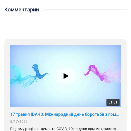
Комментарии
01:01
17 травня IDAHO. Міжнародний день боротьби з гомофобією трансфобією і біфобія.
5/17/2020
В цьому році, пандемія та COVІD-19 не дали нам можливості