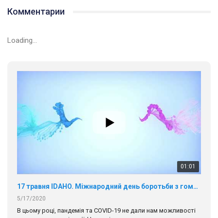
Комментарии
Loading...
01:01
17 травня IDAHO. Міжнародний день боротьби з гомофобією трансфобією і біфобія.
5/17/2020
В цьому році, пандемія та COVІD-19 не дали нам можливості