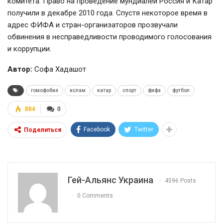
комитета. Право на проведение мундиалей Россия и Катар
получили в декабре 2010 года. Спустя некоторое время в
адрес ФИФА и стран-организаторов прозвучали
обвинения в несправедливости проводимого голосования
и коррупции.
Автор:
Софа Хадашот
гомофобия
ислам
катар
спорт
фифа
футбол
884
0
Facebook
Twitter
Поделиться
Гей-Альянс Украина
4596 Posts
0 Comments