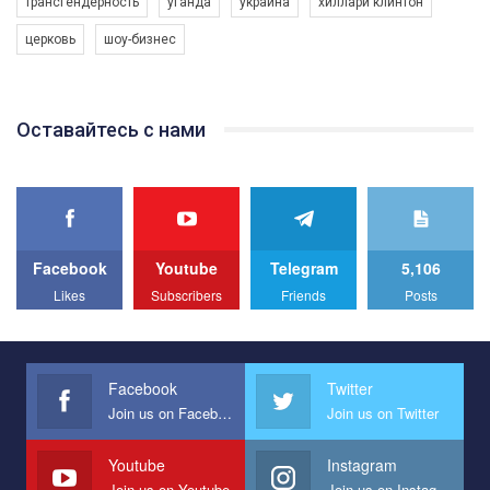
трансгендерность
уганда
украина
хиллари клинтон
програму з боротьби з насильством проти ЛГБТ в Україні.
церковь
шоу-бизнес
Якщо ти хочеш підтримати нас - просто натисни "лайк" під
відео.
Team of Gay Alliance Ukraine participates in a competition for the
Оставайтесь с нами
best video, representing programme for the development of
organization. The competition is organized by inetrnational
organization PACT.
We appeal to your support and ask to help us implement our plan
to combat violence against LGBT people in Ukraine.
Facebook
Youtube
Telegram
5,106
All you have to do is to press "Like" below the video.
Likes
Subscribers
Friends
Posts
Эмоционально сильный ролик от команды "Гей-альянс
Украина", который принимает участие в конкурсе
международной организации PACT на лучший ролик,
представляющий программу развития организации.
Facebook
Twitter
Join us on Facebook
Join us on Twitter
Мы просим вас поддержать нас и помочь нам реализовать
наш план по борьбе с насилием и дискриминацией на почве
СОГИ в Украине.
Youtube
Instagram
Join us on Youtube
Join us on Instagram