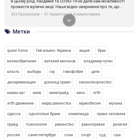
В цьому році, пандемія та COVІD-19 не дали нам можливості
провести вуличні акції. Наше відео-звернення про те, що
навіть коли ми у різних містах та не можемо зустрінеться, ми
423 Просмотров
•
37 Нравится
•
1 Комментариев
разом. Ми закликаємо всіх хто поділяє цінності рівності та
солідарності, приєднатися до нас. Регіональні підрозділи
ГАУ є в 16 областях України.
Метки
Разом наш голос лунає гучніше!
queer home
Гей-альянс Украина
акция
брак
великобритания
виталий милонов
владимир путин
власть
выборы
гау
гомофобия
дети
дискриминация
дональд трамп
законотворчество
камин-аут
киев
киевпрайд
кино
лгбт
00:58
лгбт-движение
марш равенства
мракобесие
музыка
Зупинимо насильство проти ЛГБТ в Україні! Stop violence against LGBT in Ukraine!
одесса
однополые браки
олимпиада
права человека
6/30/2017
Емоційний та вражаючий промо-ролік на конкурс PACT, який
прайд
психология
равенство
равноправие
религия
представляє програму "Гей-альянс Україна" з протидії
насильству проти ЛГБТ в Україні.
россия
санкт-петербург
сочи
спорт
суд
сша
1.9K Просмотров
•
226 Нравится
•
5 Комментариев