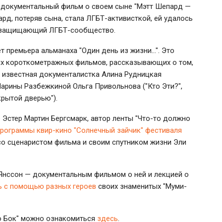
т документальный фильм о своем сыне "Мэтт Шепард —
рд, потеряв сына, стала ЛГБТ-активисткой, ей удалось
н, защищающий ЛГБТ-сообщество.
 премьера альманаха "Один день из жизни…". Это
ых короткометражных фильмов, рассказывающих о том,
т известная документалистка Алина Рудницкая
арины Разбежкиной Ольга Привольнова ("Кто Эти?",
крытой дверью").
 Эстер Мартин Бергсмарк, автор ленты "Что-то должно
программы квир-кино "Солнечный зайчик" фестиваля
 со сценаристом фильма и своим спутником жизни Эли
е Янcсон — документальным фильмом о ней и лекцией о
ь с помощью разных героев
своих знаменитых "Муми-
о Бок" можно ознакомиться
здесь
.