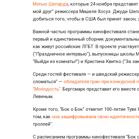
Мэтью Шепарда
, которые 24 ноября представя
мой друг" режиссера Мишеля Хосуэ. Джуди Шепа
добиться того, чтобы в США был принят зако
Важной частью программы кинофестиваля станет
первый и единственный сборник документальн
как живут российские ЛГБТ. В проекте участвуе
("Праздничное интервью"), выпускницы школы М
"Выйди из комнаты!") и Кристина Квитко ("За за
Среди гостей фестиваля — и шведский режиссер
сломаться" —
обладателя гран-при конкурсной 
"Молодость"
. Бергсмарк представит его вместе
Левеным.
Кроме того, "Бок о Бок" отметит 100-летие Тув
том, как
она зашифровывала свою идентичност
троллей".
С расписанием программы кинофестиваля "Бок 