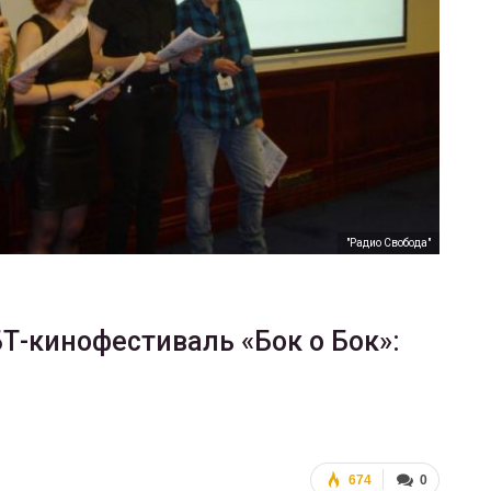
ФОТО
В Берлине отпраздновали
еры
легализацию гей-браков
ГЕЙ-АЛЬЯНС УКРАИНА
Июл 2, 2017
0
"Радио Свобода"
Т-кинофестиваль «Бок о Бок»:
674
0