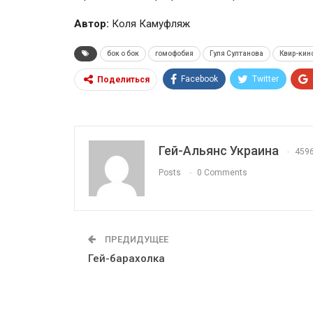
Автор:
Коля Камуфляж
бок о бок
гомофобия
Гуля Султанова
Квир-кин
Facebook
Twitter
Поделиться
Гей-Альянс Украина
459
Posts
0 Comments
ПРЕДИДУЩЕЕ
Гей-барахолка