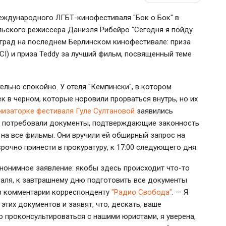
 международного ЛГБТ-кинофестиваля "Бок о Бок" в
льского режиссера Даниэля Рибейро "Сегодня я пойду
аград на последнем Берлинском кинофестивале: приза
) и приза Teddy за лучший фильм, посвященный теме
льно спокойно. У отеля "Кемпински", в котором
 в черном, которые норовили прорваться внутрь, но их
низаторке фестиваля Гуле Султановой
заявились
и потребовали документы, подтверждающие законность
 на все фильмы. Они вручили ей обширный запрос на
очно принести в прокуратуру, к 17:00 следующего дня.
 анонимное заявление: якобы здесь происходит что-то
валя, к завтрашнему дню подготовить все документы
 в комментарии корреспонденту
"Радио Свобода"
. — Я
этих документов и заявят, что, дескать, ваше
о проконсультироваться с нашими юристами, я уверена,