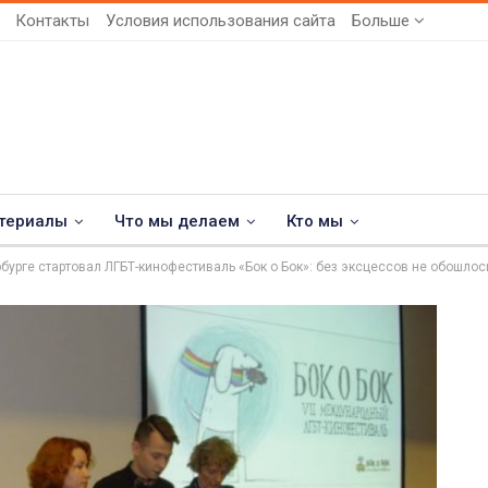
Контакты
Условия использования сайта
Больше
териалы
Что мы делаем
Кто мы
рбурге стартовал ЛГБТ-кинофестиваль «Бок о Бок»: без эксцессов не обошлос