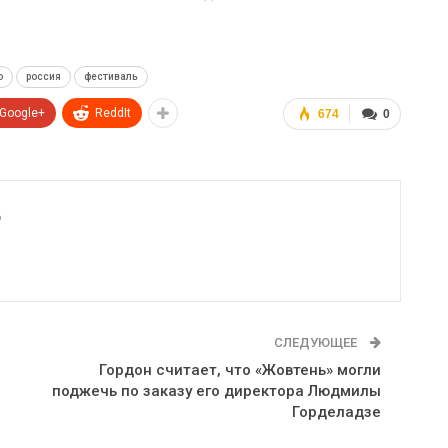
о
россия
фестиваль
Google+
ReddIt
674
0
6
СЛЕДУЮЩЕЕ
Гордон считает, что «Жовтень» могли
поджечь по заказу его директора Людмилы
Горделадзе