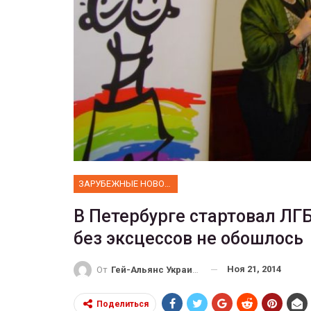
ФОТО
 собрал 200
ников
Военнослужащие-трансгенд
ГЕЙ-АЛЬЯНС УКРАИНА
10, 2017
0
Июл 27, 2017
0
ЗАРУБЕЖНЫЕ НОВОСТИ
В Петербурге стартовал ЛГБ
без эксцессов не обошлось
Ноя 21, 2014
От
Гей-Альянс Украина
Поделиться