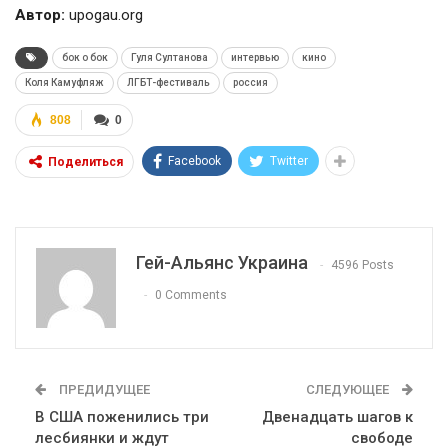
Автор:
upogau.org
бок о бок
Гуля Султанова
интервью
кино
Коля Камуфляж
ЛГБТ-фестиваль
россия
808
0
Facebook
Twitter
Поделиться
Гей-Альянс Украина
4596 Posts
0 Comments
ПРЕДИДУЩЕЕ
СЛЕДУЮЩЕЕ
В США поженились три
Двенадцать шагов к
лесбиянки и ждут
свободе