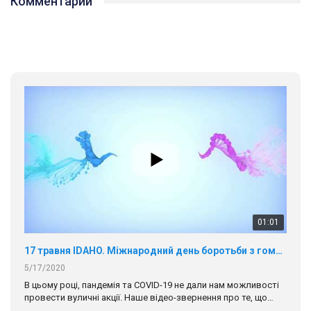
Комментарии
01:01
17 травня IDAHO. Міжнародний день боротьби з гомофобією трансфобією і біфобія.
5/17/2020
В цьому році, пандемія та COVІD-19 не дали нам можливості
провести вуличні акції. Наше відео-звернення про те, що
навіть коли ми у різних містах та не можемо зустрінеться, ми