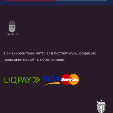
При використанні матеріалів порталу www.upogau.org
посилання на сайт є обов’язковим.