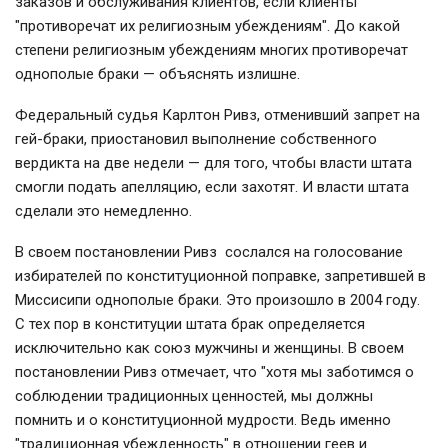
заказов и обслуживания клиентов, если клиенты
"противоречат их религиозным убеждениям". До какой
степени религиозным убеждениям многих противоречат
однополые браки — объяснять излишне.
Федеральный судья Карлтон Ривз, отменивший запрет на
гей-браки, приостановил выполнение собственного
вердикта на две недели — для того, чтобы власти штата
смогли подать апелляцию, если захотят. И власти штата
сделали это немедленно.
В своем постановлении Ривз сослался на голосование
избирателей по конституционной поправке, запретившей в
Миссисипи однополые браки. Это произошло в 2004 году.
С тех пор в конституции штата брак определяется
исключительно как союз мужчины и женщины. В своем
постановлении Ривз отмечает, что "хотя мы заботимся о
соблюдении традиционных ценностей, мы должны
помнить и о конституционной мудрости. Ведь именно
"традиционная убежденность" в отношении геев и