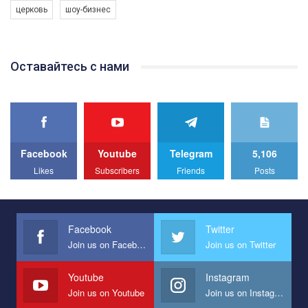
церковь
шоу-бизнес
Якщо ти хочеш підтримати нас - просто натисни "лайк" під
відео.
Team of Gay Alliance Ukraine participates in a competition for the
Оставайтесь с нами
best video, representing programme for the development of
organization. The competition is organized by inetrnational
organization PACT.
We appeal to your support and ask to help us implement our plan
to combat violence against LGBT people in Ukraine.
Facebook
Youtube
Telegram
5,106
All you have to do is to press "Like" below the video.
Likes
Subscribers
Friends
Posts
Эмоционально сильный ролик от команды "Гей-альянс
Украина", который принимает участие в конкурсе
международной организации PACT на лучший ролик,
представляющий программу развития организации.
Facebook
Twitter
Join us on Facebook
Join us on Twitter
Мы просим вас поддержать нас и помочь нам реализовать
наш план по борьбе с насилием и дискриминацией на почве
СОГИ в Украине.
Youtube
Instagram
Join us on Youtube
Join us on Instagram
Все, что вам нужно сделать - это зайти на наш канал YouTube
по этой ссылке и поставить лайк под видео.