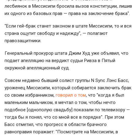
лесбиянок в Миссисипи бросила вызов конституции, лишив
их одного из базовых прав — права на заключение брака".
"Если гей-брак станет законом в штате Миссисипи, то и вся
страна ощутит свободу и надежду", — полагают
правозащитники.
Генеральный прокурор штата Джим Худ уже объявил, что
подает апелляцию на вердикт судьи Ривза в Пятый
окружной апелляционный суд.
Совсем недавно бывший солист группы N Sync Лэнс Басс,
уроженец Миссисипи, который собирается заключить брак
со своим избранником,
говорил о том
, что "когда я был
маленьким мальчиком, я мечтал о том, чтобы нечто
подобное [однополую свадьбу] показали по телевизору —
тогда бы я понял, что со мной все в порядке". При этом
Басс отметил, что прогресс в области брачного
равноправия поражает: "Посмотрите на Миссисипи, в