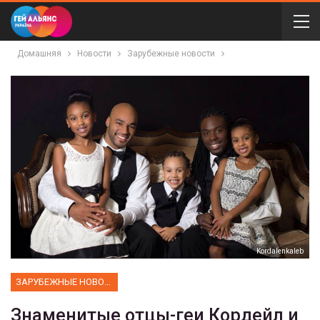
Домашняя
Новости
Зарубежные новости
Kordalenkaleb
ЗАРУБЕЖНЫЕ НОВОСТИ
Знаменитые отцы-геи Кордейл и