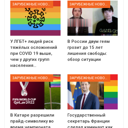
ЗАРУБЕЖНЫЕ НОВОСТИ
ЗАРУБЕЖНЫЕ НОВОСТИ
У ЛГБТ+ людей риск
В России двум геям
тяжёлых осложнений
грозит до 15 лет
при COVID 19 выше,
лишения свободы:
чем у других групп
обзор ситуации
населения…
ЗАРУБЕЖНЫЕ НОВОСТИ
ЗАРУБЕЖНЫЕ НОВОСТИ
В Катаре разрешили
Государственный
прайд-символику во
секретарь Франции
время чемпионата
сделал каминаут как