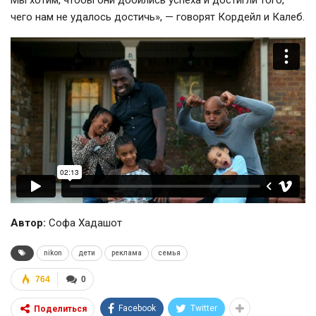
чего нам не удалось достичь», — говорят Кордейл и Калеб.
Автор:
Софа Хадашот
nikon
дети
реклама
семья
764
0
Facebook
Twitter
Поделиться