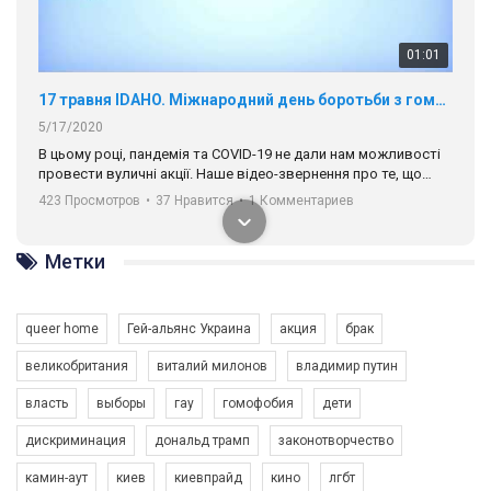
01:01
17 травня IDAHO. Міжнародний день боротьби з гомофобією трансфобією і біфобія.
5/17/2020
В цьому році, пандемія та COVІD-19 не дали нам можливості
провести вуличні акції. Наше відео-звернення про те, що
навіть коли ми у різних містах та не можемо зустрінеться, ми
423 Просмотров
•
37 Нравится
•
1 Комментариев
разом. Ми закликаємо всіх хто поділяє цінності рівності та
солідарності, приєднатися до нас. Регіональні підрозділи
ГАУ є в 16 областях України.
Метки
Разом наш голос лунає гучніше!
queer home
Гей-альянс Украина
акция
брак
великобритания
виталий милонов
владимир путин
власть
выборы
гау
гомофобия
дети
дискриминация
дональд трамп
законотворчество
камин-аут
киев
киевпрайд
кино
лгбт
00:58