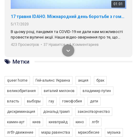
01:01
17 травня IDAHO. Міжнародний день боротьби з гомофобією трансфобією і біфобія.
5/17/2020
В цьому році, пандемія та COVІD-19 не дали нам можливості
провести вуличні акції. Наше відео-звернення про те, що
навіть коли ми у різних містах та не можемо зустрінеться, ми
423 Просмотров
•
37 Нравится
•
1 Комментариев
разом. Ми закликаємо всіх хто поділяє цінності рівності та
солідарності, приєднатися до нас. Регіональні підрозділи
ГАУ є в 16 областях України.
Метки
Разом наш голос лунає гучніше!
queer home
Гей-альянс Украина
акция
брак
великобритания
виталий милонов
владимир путин
власть
выборы
гау
гомофобия
дети
дискриминация
дональд трамп
законотворчество
камин-аут
киев
киевпрайд
кино
лгбт
00:58
лгбт-движение
марш равенства
мракобесие
музыка
Зупинимо насильство проти ЛГБТ в Україні! Stop violence against LGBT in Ukraine!