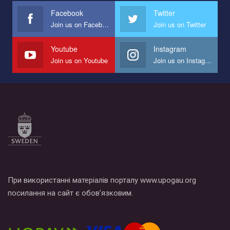
представляющий программу развития организации.
Facebook
Twitter
Join us on Facebook
Join us on Twitter
Мы просим вас поддержать нас и помочь нам реализовать
наш план по борьбе с насилием и дискриминацией на почве
СОГИ в Украине.
Youtube
Instagram
Join us on Youtube
Join us on Instagram
Все, что вам нужно сделать - это зайти на наш канал YouTube
по этой ссылке и поставить лайк под видео.
При використанні матеріалів порталу www.upogau.org
посилання на сайт є обов’язковим.