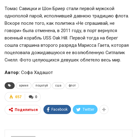
Томас Савицки и Шон Бриер стали первой мужской
однополой парой, исполнившей давнюю традицию флота.
Вскоре после того, как политика «Не спрашивай, не
говори» была отменена, в 2011 году, в порт вернулся
военный корабль USS Oak Hill. Первой тогда на берег
сошла старшина второго разряда Марисса Гаета, которая
поцеловала дожидавшуюся ее возлюбленную Ситлалик
Снелл. Фото целующихся девушек облетело весь мир.
Автор:
Софа Хадашот
армия
поцелуй
сша
флот
657
0
Facebook
Twitter
Поделиться