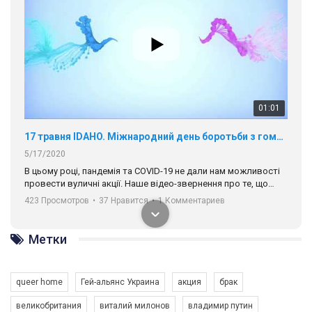
01:01
17 травня IDAHO. Міжнародний день боротьби з гомофобією трансфобією і біфобія.
5/17/2020
В цьому році, пандемія та COVІD-19 не дали нам можливості
провести вуличні акції. Наше відео-звернення про те, що
навіть коли ми у різних містах та не можемо зустрінеться, ми
423 Просмотров
•
37 Нравится
•
1 Комментариев
разом. Ми закликаємо всіх хто поділяє цінності рівності та
солідарності, приєднатися до нас. Регіональні підрозділи
ГАУ є в 16 областях України.
Разом наш голос лунає гучніше!
Метки
queer home
Гей-альянс Украина
акция
брак
великобритания
виталий милонов
владимир путин