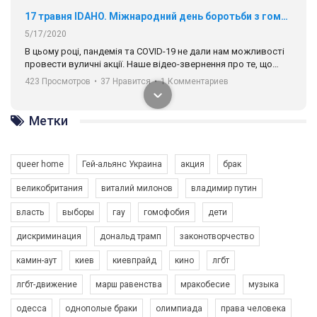
17 травня IDAHO. Міжнародний день боротьби з гомофобією трансфобією і біфобія.
5/17/2020
В цьому році, пандемія та COVІD-19 не дали нам можливості
провести вуличні акції. Наше відео-звернення про те, що
навіть коли ми у різних містах та не можемо зустрінеться, ми
423 Просмотров
•
37 Нравится
•
1 Комментариев
разом. Ми закликаємо всіх хто поділяє цінності рівності та
солідарності, приєднатися до нас. Регіональні підрозділи
ГАУ є в 16 областях України.
Метки
Разом наш голос лунає гучніше!
queer home
Гей-альянс Украина
акция
брак
великобритания
виталий милонов
владимир путин
власть
выборы
гау
гомофобия
дети
дискриминация
дональд трамп
законотворчество
камин-аут
киев
киевпрайд
кино
лгбт
00:58
лгбт-движение
марш равенства
мракобесие
музыка
Зупинимо насильство проти ЛГБТ в Україні! Stop violence against LGBT in Ukraine!
одесса
однополые браки
олимпиада
права человека
6/30/2017