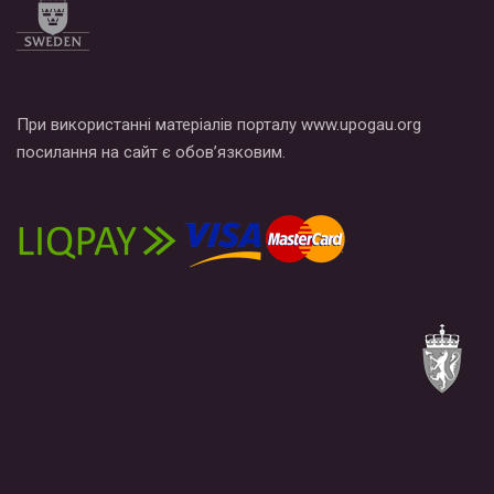
При використанні матеріалів порталу www.upogau.org
посилання на сайт є обов’язковим.