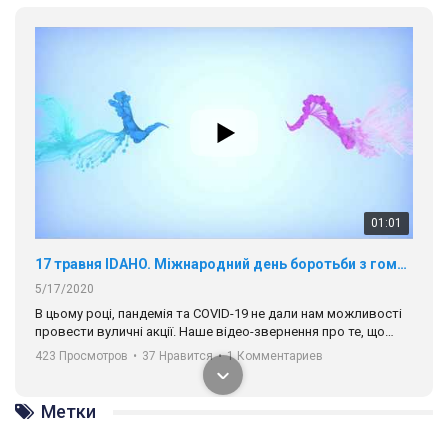
01:01
17 травня IDAHO. Міжнародний день боротьби з гомофобією трансфобією і біфобія.
5/17/2020
В цьому році, пандемія та COVІD-19 не дали нам можливості
провести вуличні акції. Наше відео-звернення про те, що
навіть коли ми у різних містах та не можемо зустрінеться, ми
423 Просмотров
•
37 Нравится
•
1 Комментариев
разом. Ми закликаємо всіх хто поділяє цінності рівності та
солідарності, приєднатися до нас. Регіональні підрозділи
ГАУ є в 16 областях України.
Разом наш голос лунає гучніше!
Метки