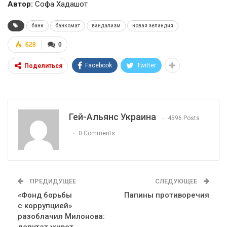
Автор:
Софа Хадашот
банк
банкомат
вандализм
новая зеландия
628
0
Facebook
Twitter
Поделиться
Гей-Альянс Украина
4596 Posts
0 Comments
ПРЕДИДУЩЕЕ
СЛЕДУЮЩЕЕ
«Фонд борьбы
Папины противоречия
с коррупцией»
разоблачил Милонова: