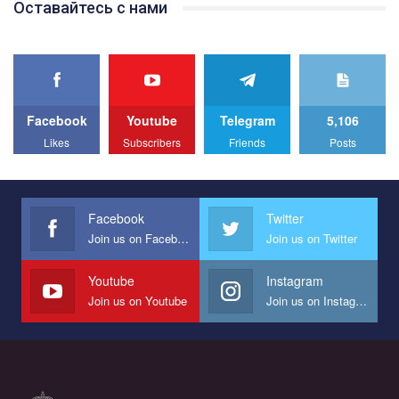
Оставайтесь с нами
best video, representing programme for the development of
organization. The competition is organized by inetrnational
organization PACT.
We appeal to your support and ask to help us implement our plan
to combat violence against LGBT people in Ukraine.
Facebook
Youtube
Telegram
5,106
All you have to do is to press "Like" below the video.
Likes
Subscribers
Friends
Posts
Эмоционально сильный ролик от команды "Гей-альянс
Украина", который принимает участие в конкурсе
международной организации PACT на лучший ролик,
представляющий программу развития организации.
Facebook
Twitter
Join us on Facebook
Join us on Twitter
Мы просим вас поддержать нас и помочь нам реализовать
наш план по борьбе с насилием и дискриминацией на почве
СОГИ в Украине.
Youtube
Instagram
Join us on Youtube
Join us on Instagram
Все, что вам нужно сделать - это зайти на наш канал YouTube
по этой ссылке и поставить лайк под видео.