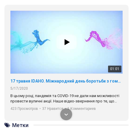
01:01
17 травня IDAHO. Міжнародний день боротьби з гомофобією трансфобією і біфобія.
5/17/2020
В цьому році, пандемія та COVІD-19 не дали нам можливості
провести вуличні акції. Наше відео-звернення про те, що
навіть коли ми у різних містах та не можемо зустрінеться, ми
423 Просмотров
•
37 Нравится
•
1 Комментариев
разом. Ми закликаємо всіх хто поділяє цінності рівності та
солідарності, приєднатися до нас. Регіональні підрозділи
ГАУ є в 16 областях України.
Метки
Разом наш голос лунає гучніше!