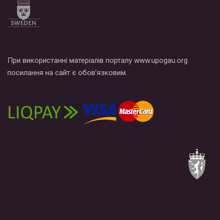
При використанні матеріалів порталу www.upogau.org
посилання на сайт є обов’язковим.