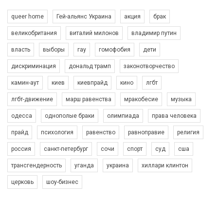
queer home
Гей-альянс Украина
акция
брак
великобритания
виталий милонов
владимир путин
власть
выборы
гау
гомофобия
дети
дискриминация
дональд трамп
законотворчество
камин-аут
киев
киевпрайд
кино
лгбт
00:58
лгбт-движение
марш равенства
мракобесие
музыка
Зупинимо насильство проти ЛГБТ в Україні! Stop violence against LGBT in Ukraine!
одесса
однополые браки
олимпиада
права человека
6/30/2017
Емоційний та вражаючий промо-ролік на конкурс PACT, який
прайд
психология
равенство
равноправие
религия
представляє програму "Гей-альянс Україна" з протидії
насильству проти ЛГБТ в Україні.
россия
санкт-петербург
сочи
спорт
суд
сша
1.9K Просмотров
•
226 Нравится
•
5 Комментариев
Ми просимо вашої підтримки, щоб реалізувати нашу
трансгендерность
уганда
украина
хиллари клинтон
програму з боротьби з насильством проти ЛГБТ в Україні.
церковь
шоу-бизнес
Якщо ти хочеш підтримати нас - просто натисни "лайк" під
відео.
Team of Gay Alliance Ukraine participates in a competition for the