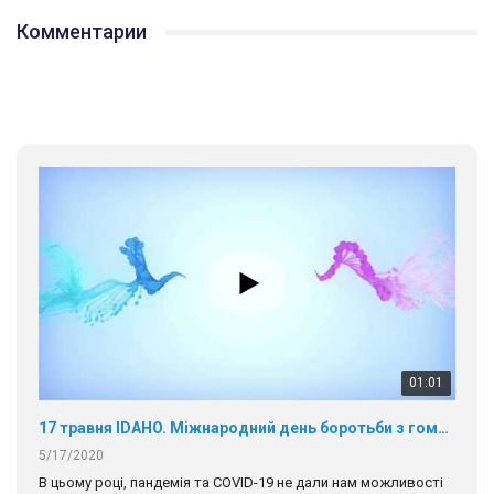
Комментарии
01:01
17 травня IDAHO. Міжнародний день боротьби з гомофобією трансфобією і біфобія.
5/17/2020
В цьому році, пандемія та COVІD-19 не дали нам можливості
провести вуличні акції. Наше відео-звернення про те, що
навіть коли ми у різних містах та не можемо зустрінеться, ми
423 Просмотров
•
37 Нравится
•
1 Комментариев
разом. Ми закликаємо всіх хто поділяє цінності рівності та
солідарності, приєднатися до нас. Регіональні підрозділи
ГАУ є в 16 областях України.
Разом наш голос лунає гучніше!