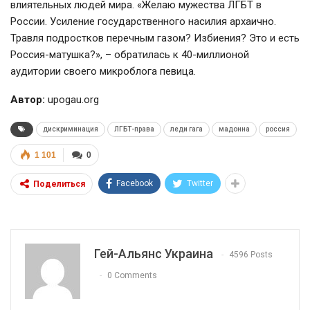
влиятельных людей мира. «Желаю мужества ЛГБТ в
России. Усиление государственного насилия архаично.
Травля подростков перечным газом? Избиения? Это и есть
Россия-матушка?», – обратилась к 40-миллионой
аудитории своего микроблога певица.
Автор:
upogau.org
дискриминация
ЛГБТ-права
леди гага
мадонна
россия
1 101
0
Facebook
Twitter
Поделиться
Гей-Альянс Украина
4596 Posts
0 Comments