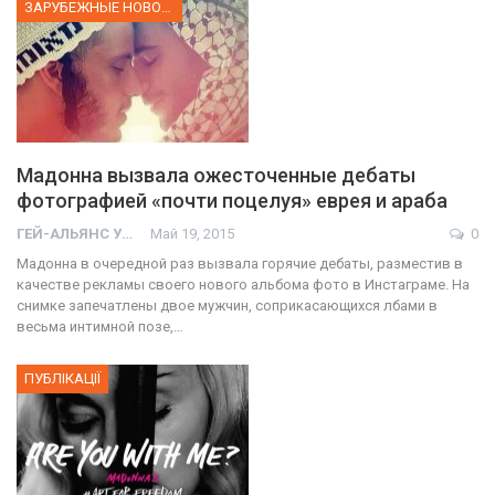
ЗАРУБЕЖНЫЕ НОВОСТИ
Мадонна вызвала ожесточенные дебаты
фотографией «почти поцелуя» еврея и араба
ГЕЙ-АЛЬЯНС УКРАИНА
Май 19, 2015
0
Мадонна в очередной раз вызвала горячие дебаты, разместив в
качестве рекламы своего нового альбома фото в Инстаграме. На
снимке запечатлены двое мужчин, соприкасающихся лбами в
весьма интимной позе,…
ПУБЛІКАЦІЇ