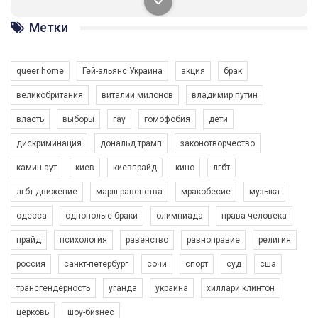
солідарності, приєднатися до нас. Регіональні підрозділи
ГАУ є в 16 областях України.
Метки
Разом наш голос лунає гучніше!
queer home
Гей-альянс Украина
акция
брак
великобритания
виталий милонов
владимир путин
власть
выборы
гау
гомофобия
дети
дискриминация
дональд трамп
законотворчество
камин-аут
киев
киевпрайд
кино
лгбт
00:58
лгбт-движение
марш равенства
мракобесие
музыка
Зупинимо насильство проти ЛГБТ в Україні! Stop violence against LGBT in Ukraine!
одесса
однополые браки
олимпиада
права человека
6/30/2017
Емоційний та вражаючий промо-ролік на конкурс PACT, який
прайд
психология
равенство
равноправие
религия
представляє програму "Гей-альянс Україна" з протидії
насильству проти ЛГБТ в Україні.
россия
санкт-петербург
сочи
спорт
суд
сша
1.9K Просмотров
•
226 Нравится
•
5 Комментариев
Ми просимо вашої підтримки, щоб реалізувати нашу
трансгендерность
уганда
украина
хиллари клинтон
програму з боротьби з насильством проти ЛГБТ в Україні.
церковь
шоу-бизнес