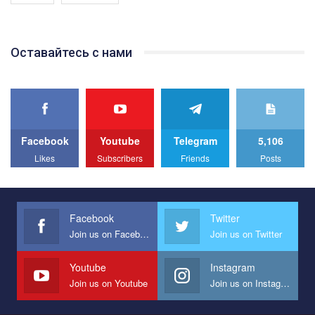
Якщо ти хочеш підтримати нас - просто натисни "лайк" під
відео.
Team of Gay Alliance Ukraine participates in a competition for the
Оставайтесь с нами
best video, representing programme for the development of
organization. The competition is organized by inetrnational
organization PACT.
We appeal to your support and ask to help us implement our plan
to combat violence against LGBT people in Ukraine.
Facebook
Youtube
Telegram
5,106
All you have to do is to press "Like" below the video.
Likes
Subscribers
Friends
Posts
Эмоционально сильный ролик от команды "Гей-альянс
Украина", который принимает участие в конкурсе
международной организации PACT на лучший ролик,
представляющий программу развития организации.
Facebook
Twitter
Join us on Facebook
Join us on Twitter
Мы просим вас поддержать нас и помочь нам реализовать
наш план по борьбе с насилием и дискриминацией на почве
СОГИ в Украине.
Youtube
Instagram
Join us on Youtube
Join us on Instagram
Все, что вам нужно сделать - это зайти на наш канал YouTube
по этой ссылке и поставить лайк под видео.