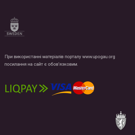
При використанні матеріалів порталу www.upogau.org
посилання на сайт є обов’язковим.