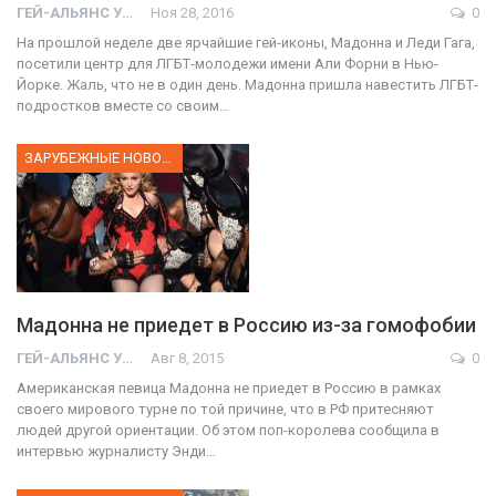
ГЕЙ-АЛЬЯНС УКРАИНА
Ноя 28, 2016
0
На прошлой неделе две ярчайшие гей-иконы, Мадонна и Леди Гага,
посетили центр для ЛГБТ-молодежи имени Али Форни в Нью-
Йорке. Жаль, что не в один день. Мадонна пришла навестить ЛГБТ-
подростков вместе со своим…
ЗАРУБЕЖНЫЕ НОВОСТИ
Мадонна не приедет в Россию из-за гомофобии
ГЕЙ-АЛЬЯНС УКРАИНА
Авг 8, 2015
0
Американская певица Мадонна не приедет в Россию в рамках
своего мирового турне по той причине, что в РФ притесняют
людей другой ориентации. Об этом поп-королева сообщила в
интервью журналисту Энди…