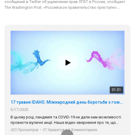
сообщений в Twitter об ущемлении прав ЛГБТ в России, сообщает
The Washington Post. «Российское правительство преступно.…
01:01
17 травня IDAHO. Міжнародний день боротьби з гомофобією трансфобією і біфобія.
5/17/2020
В цьому році, пандемія та COVІD-19 не дали нам можливості
провести вуличні акції. Наше відео-звернення про те, що
навіть коли ми у різних містах та не можемо зустрінеться, ми
423 Просмотров
•
37 Нравится
•
1 Комментариев
разом. Ми закликаємо всіх хто поділяє цінності рівності та