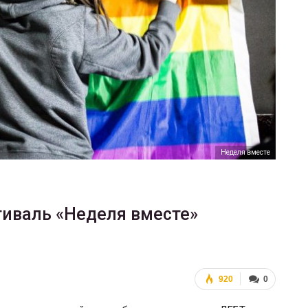
ФОТО
Марш равенства в Киеве, 2017
ГЕЙ-АЛЬЯНС УКРАИНА
Июн 20, 2017
0
Неделя вместе
тиваль «Неделя вместе»
920
0