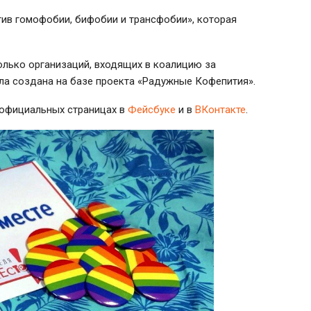
тив гомофобии, бифобии и трансфобии», которая
олько организаций, входящих в коалицию за
ла создана на базе проекта «Радужные Кофепития».
 официальных страницах в
Фейсбуке
и в
ВКонтакте
.