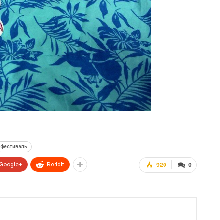
фестиваль
Google+
ReddIt
920
0
6