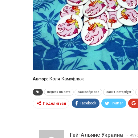
Автор:
Коля Камуфляж
неделя вместе
разнообразие
санкт-петербург
Facebook
Twitter
Поделиться
Гей-Альянс Украина
459