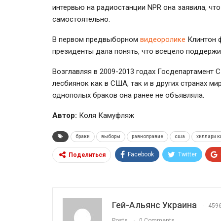
интервью на радиостанции NPR она заявила, ч
самостоятельно.
В первом предвыборном
видеоролике
Клинтон ф
президенты дала понять, что всецело поддержи
Возглавляя в 2009-2013 годах Госдепартамент С
лесбиянок как в США, так и в других странах м
однополых браков она ранее не объявляла.
Автор:
Коля Камуфляж
браки
выборы
равноправие
сша
хиллари к
Facebook
Twitter
Поделиться
Гей-Альянс Украина
459
Posts
0 Comments