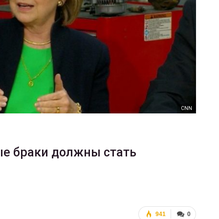
ФОТО
В Берлине отпраздновали
еры
легализацию гей-браков
ГЕЙ-АЛЬЯНС УКРАИНА
Июл 2, 2017
0
CNN
ые браки должны стать
941
0