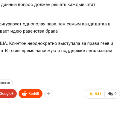
то данный вопрос должен решать каждый штат
игурирует однополая пара: тем самым кандидатка в
вает идею равенства брака.
ША, Клинтон неоднократно выступала за права геев и
ира. В то же время напрямую о поддержке легализации
линтон
Google+
ReddIt
941
0
6