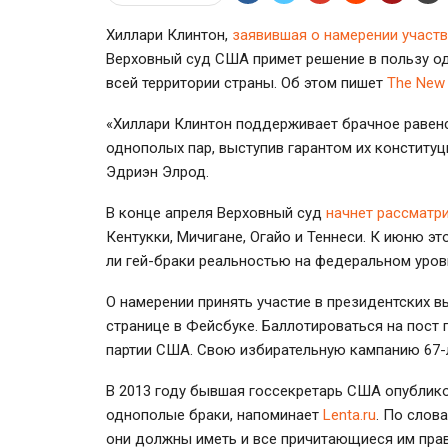
Хиллари Клинтон,
заявившая о намерении участ
Верховный суд США примет решение в пользу од
всей территории страны. Об этом пишет
The New 
«Хиллари Клинтон поддерживает брачное равенст
однополых пар, выступив гарантом их конституц
Эдриэн Элрод.
В конце апреля Верховный суд
начнет рассматр
Кентукки, Мичигане, Огайо и Теннеси. К июню это
ли гей-браки реальностью на федеральном уров
О намерении принять участие в президентских в
странице в Фейсбуке. Баллотироваться на пост
партии США. Свою избирательную кампанию 67-л
В 2013 году бывшая госсекретарь США опублик
однополые браки, напоминает
Lenta.ru
. По слов
они должны иметь и все причитающиеся им права