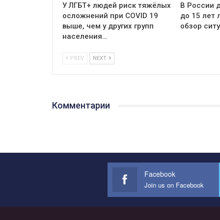
У ЛГБТ+ людей риск тяжёлых
В России д
осложнений при COVID 19
до 15 лет
выше, чем у других групп
обзор сит
населения…
PREV
NEXT
Комментарии
Facebook
Join us on Facebook