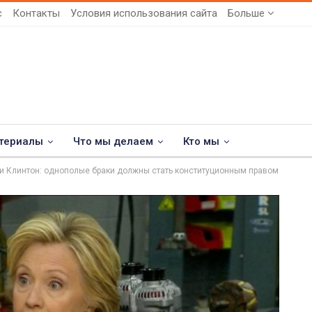
с
Контакты
Условия использования сайта
Больше
териалы
Что мы делаем
Кто мы
и Клинтон: однополые браки должны стать конституционным правом