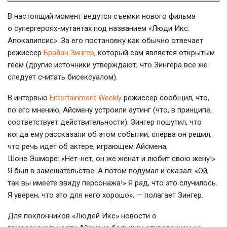
В настоящий момент ведутся съемки нового фильма
о супергероях-мутантах под названием «Люди Икс:
Апокалипсис». За его постановку как обычно отвечает
режиссер
Брайан Зингер
, который сам является открытым
геем (другие источники утверждают, что Зингера все же
следует считать бисексуалом).
В интервью
Entertainment Weekly
режиссер сообщил, что,
по его мнению, Айсмену устроили аутинг (что, в принципе,
соответствует действительности). Зингер пошутил, что
когда ему рассказали об этом событии, сперва он решил,
что речь идет об актере, играющем Айсмена,
Шоне Эшморе: «Нет-нет, он же женат и любит свою жену!»
Я был в замешательстве. А потом подумал и сказал: «Ой,
так вы имеете ввиду персонажа!» Я рад, что это случилось.
Я уверен, что это для него хорошо», — полагает Зингер.
Для поклонников «Людей Икс» новости о