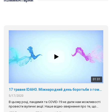
01:01
17 травня IDAHO. Міжнародний день боротьби з гомофобією трансфобією і біфобія.
5/17/2020
В цьому році, пандемія та COVІD-19 не дали нам можливості
провести вуличні акції. Наше відео-звернення про те, що
навіть коли ми у різних містах та не можемо зустрінеться, ми