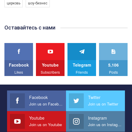
церковь
шоу-бизнес
Якщо ти хочеш підтримати нас - просто натисни "лайк" під
відео.
Team of Gay Alliance Ukraine participates in a competition for the
Оставайтесь с нами
best video, representing programme for the development of
organization. The competition is organized by inetrnational
organization PACT.
We appeal to your support and ask to help us implement our plan
to combat violence against LGBT people in Ukraine.
Facebook
Youtube
Telegram
5,106
All you have to do is to press "Like" below the video.
Likes
Subscribers
Friends
Posts
Эмоционально сильный ролик от команды "Гей-альянс
Украина", который принимает участие в конкурсе
международной организации PACT на лучший ролик,
представляющий программу развития организации.
Facebook
Twitter
Join us on Facebook
Join us on Twitter
Мы просим вас поддержать нас и помочь нам реализовать
наш план по борьбе с насилием и дискриминацией на почве
СОГИ в Украине.
Youtube
Instagram
Join us on Youtube
Join us on Instagram
Все, что вам нужно сделать - это зайти на наш канал YouTube
по этой ссылке и поставить лайк под видео.