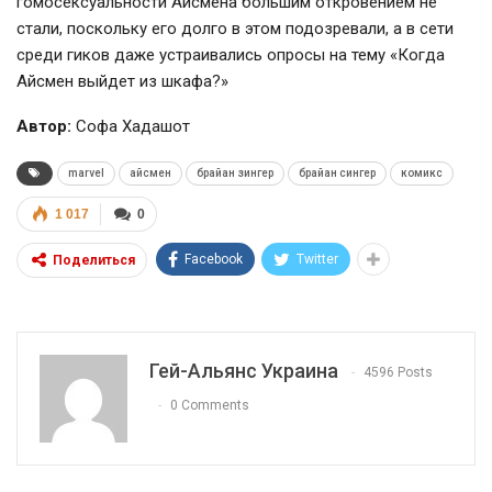
гомосексуальности Айсмена большим откровением не
стали, поскольку его долго в этом подозревали, а в сети
среди гиков даже устраивались опросы на тему «Когда
Айсмен выйдет из шкафа?»
Автор:
Софа Хадашот
marvel
айсмен
брайан зингер
брайан сингер
комикс
1 017
0
Facebook
Twitter
Поделиться
Гей-Альянс Украина
4596 Posts
0 Comments