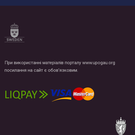
При використанні матеріалів порталу www.upogau.org
посилання на сайт є обов’язковим.