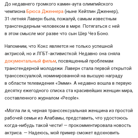
До недавнего громкого
камин-аута
олимпийского
чемпиона
Брюса Дженнера
(ныне Кейтлин Дженнер),
31-летняя
Лаверн была, пожалуй, самым известным
трансгендерным человеком в мире. Потягаться с ней
в этом смысле мог разве что сын Шер Чез Боно.
Напомним, что Кокс является не только успешной
актрисой, но и ЛГБТ-активисткой. Недавно она сняла
документальный фильм
, посвященный проблемам
трансгендерной молодежи. Лаверн стала первой открытой
транссексуалкой, номинированной на высшую награду
в области телевидения «Эмми». А недавно вошла в первую
десятку ежегодного списка ста красивейших женщин мира,
составленного журналом «People».
«Могла ли я, черная транссексуальная женщина из простой
рабочей семьи из Алабамы, представить, что удостоюсь
когда-нибудь
такой чести! — прокомментировала новость
актриса. — Надеюсь, мой пример сможет вдохновить