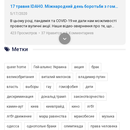
17 травня IDAHO. Міжнародний день боротьби з гомофобією трансфобією і біфобія.
5/17/2020
В цьому році, пандемія та COVІD-19 не дали нам можливості
провести вуличні акції. Наше відео-звернення про те, що
навіть коли ми у різних містах та не можемо зустрінеться, ми
423 Просмотров
•
37 Нравится
•
1 Комментариев
разом. Ми закликаємо всіх хто поділяє цінності рівності та
солідарності, приєднатися до нас. Регіональні підрозділи
ГАУ є в 16 областях України.
Метки
Разом наш голос лунає гучніше!
queer home
Гей-альянс Украина
акция
брак
великобритания
виталий милонов
владимир путин
власть
выборы
гау
гомофобия
дети
дискриминация
дональд трамп
законотворчество
камин-аут
киев
киевпрайд
кино
лгбт
00:58
лгбт-движение
марш равенства
мракобесие
музыка
Зупинимо насильство проти ЛГБТ в Україні! Stop violence against LGBT in Ukraine!
одесса
однополые браки
олимпиада
права человека
6/30/2017