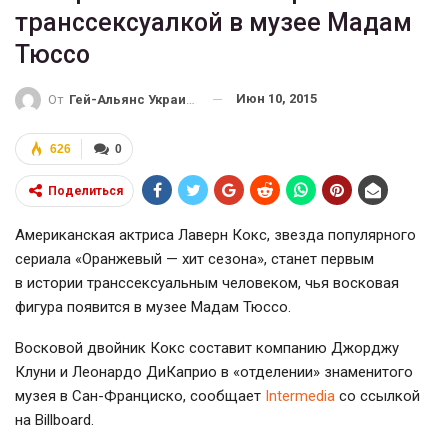
транссексуалкой в музее Мадам
Тюссо
Июн 10, 2015
От
Гей-Альянс Украина
626
0
Поделиться
Американская актриса Лаверн Кокс, звезда популярного
сериала «Оранжевый — хит сезона», станет первым
в истории транссексуальным человеком, чья восковая
фигура появится в музее Мадам Тюссо.
Восковой двойник Кокс составит компанию Джорджу
Клуни и Леонардо ДиКаприо в «отделении» знаменитого
музея в
Сан-Франциско
, сообщает
Intermedia
со ссылкой
на Billboard.