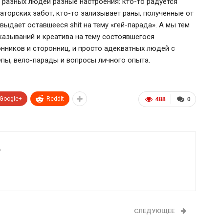
 разных людей разные настроения: кто-то радуется
аторских забот, кто-то зализывает раны, полученные от
выдает оставшееся shit на тему «гей-парада». А мы тем
азываний и креатива на тему состоявшегося
онников и сторонниц, и просто адекватных людей с
пы, вело-парады и вопросы личного опыта.
Google+
ReddIt
488
0
6
СЛЕДУЮЩЕЕ