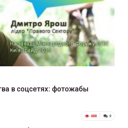
ФОТО
В Берлине отпраздновали
еры
легализацию гей-браков
ГЕЙ-АЛЬЯНС УКРАИНА
Июл 2, 2017
0
ва в соцсетях: фотожабы
488
0