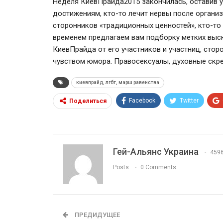
Неделя КиевПрайда2015 закончилась, оставив у
достижениям, кто-то лечит нервы после организ
сторонников «традиционных ценностей», кто-то 
временем предлагаем вам подборку метких выск
КиевПрайда от его участников и участниц, стор
чувством юмора. Правосексуалы, духовные скре
киевпрайд, лгбт, марш равенства
Facebook
Twitter
Поделиться
Гей-Альянс Украина
459
Posts
0 Comments
ПРЕДИДУЩЕЕ