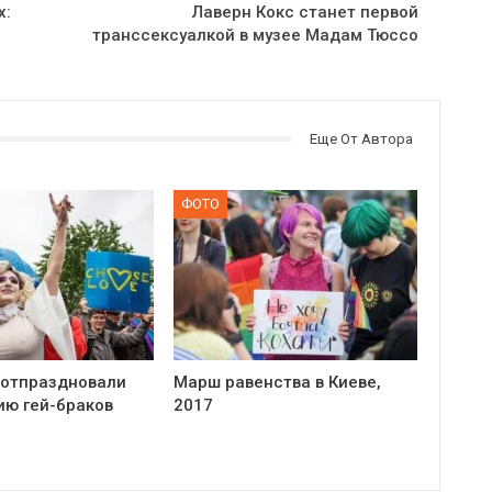
х:
Лаверн Кокс станет первой
транссексуалкой в музее Мадам Тюссо
Еще От Автора
ФОТО
 отпраздновали
Марш равенства в Киеве,
ию гей-браков
2017