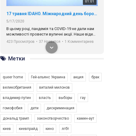
01:01
17 травня IDAHO. Міжнародний день боротьби з гомофобією трансфобією і біфобія.
5/17/2020
В цьому році, пандемія та COVІD-19 не дали нам
можливості провести вуличні акції. Наше відео-
звернення про те, що навіть коли ми у різних
423 Просмотров
•
37 Нравится
•
1 Комментариев
містах та не можемо зустрінеться, ми разом. Ми
закликаємо всіх хто поділяє цінності рівності та
солідарності, приєднатися до нас. Регіональні
Метки
підрозділи ГАУ є в 16 областях України.
Разом наш голос лунає гучніше!
queer home
Гей-альянс Украина
акция
брак
великобритания
виталий милонов
владимир путин
власть
выборы
гау
00:58
гомофобия
дети
дискриминация
дональд трамп
законотворчество
камин-аут
Зупинимо насильство проти ЛГБТ в Україні! Stop violence against LGBT in Ukraine!
6/30/2017
киев
киевпрайд
кино
лгбт
Емоційний та вражаючий промо-ролік на