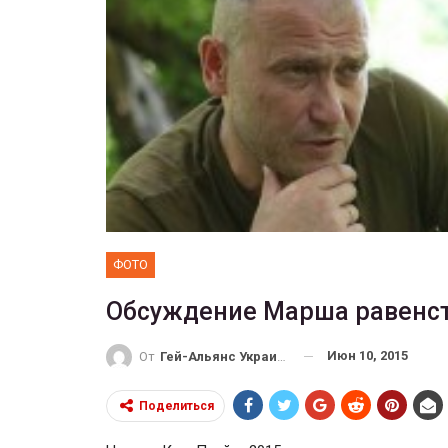
ФОТО
 собрал 200
ников
Военнослужащие-трансгенд
ГЕЙ-АЛЬЯНС УКРАИНА
10, 2017
0
Июл 27, 2017
0
ФОТО
Обсуждение Марша равенст
Июн 10, 2015
От
Гей-Альянс Украина
Поделиться