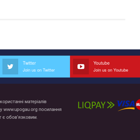
Twitter
Youtube
Join us on Twitter
Join us on Youtube
користанні матеріалів
у www.upogau.org посилання
т є обов’язковим.