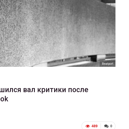
ФОТО
В Берлине отпраздновали
еры
легализацию гей-браков
ГЕЙ-АЛЬЯНС УКРАИНА
Июл 2, 2017
0
Beatport
шился вал критики после
ook
489
0