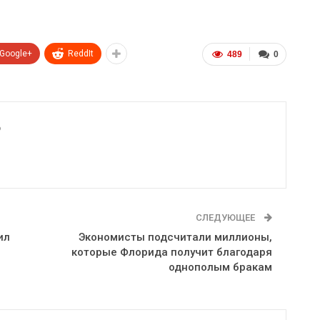
Google+
ReddIt
489
0
6
СЛЕДУЮЩЕЕ
ил
Экономисты подсчитали миллионы,
которые Флорида получит благодаря
однополым бракам