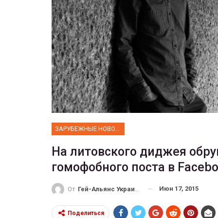
ФОТО
 собрал 200
ников
Военнослужащие-трансгенд
ГЕЙ-АЛЬЯНС УКРАИНА
10, 2017
0
Июл 27, 2017
0
ЗАРУБЕЖНЫЕ НОВОСТИ
На литовского диджея обру
гомофобного поста в Faceb
Июн 17, 2015
От
Гей-Альянс Украина
Поделиться