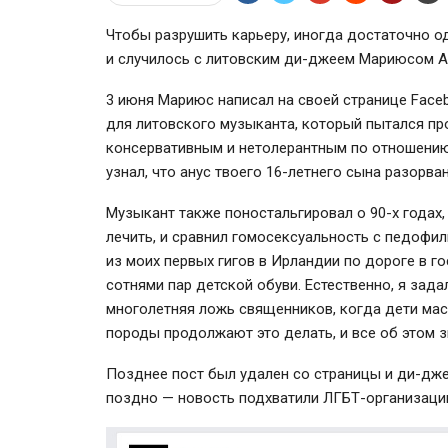
Чтобы разрушить карьеру, иногда достаточно о
и случилось с литовским ди-джеем Мариюсом Ад
3 июня Мариюс написал на своей странице Faceb
для литовского музыканта, который пытался пр
консервативным и нетолерантным по отношению к
узнал, что анус твоего 16-летнего сына разорв
Музыкант также поностальгировал о 90-х годах
лечить, и сравнил гомосексуальность с педофи
из моих первых гигов в Ирландии по дороге в г
сотнями пар детской обуви. Естественно, я за
многолетняя ложь священников, когда дети мас
породы продолжают это делать, и все об этом зн
Позднее пост был удален со страницы и ди-дже
поздно — новость подхватили ЛГБТ-организации 