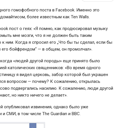
дного гомофобного поста в Facebook. Именно это
омайтисом, более известным как Ten Walls.
ook пост о геях: «Я помню, как продюсировал музыку
омыть мне мозги, что я не должен быть таким
 ним. Когда я спросил его „Что бы ты сделал, если бы
ан его бойфрендом“ — в общем, он промолчал».
, когда «людей другой породы» еще принято было
лией католических священников: «Во время одного
остиницу я видел церковь, забор которой был украшен
дался вопросом — почему? К сожалению, открылась
сово подвергались насилию. К сожалению, люди другой
ают, но никто ничего не делает».
й опубликовал извинения, однако было уже
и СМИ, в том числе The Guardian и BBC.