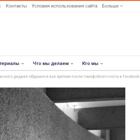
с
Контакты
Условия использования сайта
Больше
териалы
Что мы делаем
Кто мы
овского диджея обрушился вал критики после гомофобного поста в Facebook