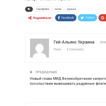
гомофобия
литва
музыка
Facebook
Twitter
Поделиться
Гей-Альянс Украина
459
Posts
0 Comments
ПРЕДИДУЩЕЕ
Новый глава МИД Великобритании запрет
посольствам вывешивать радужные флаги