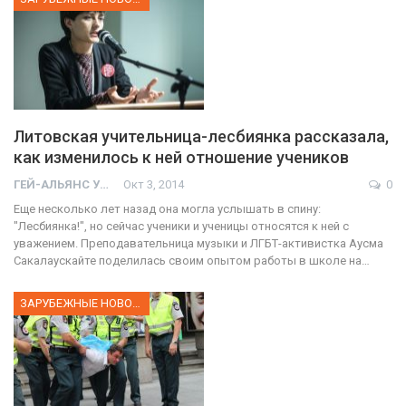
Литовская учительница-лесбиянка рассказала,
как изменилось к ней отношение учеников
ГЕЙ-АЛЬЯНС УКРАИНА
Окт 3, 2014
0
Еще несколько лет назад она могла услышать в спину:
"Лесбиянка!", но сейчас ученики и ученицы относятся к ней с
уважением. Преподавательница музыки и ЛГБТ-активистка Аусма
Сакалаускайте поделилась своим опытом работы в школе на…
ЗАРУБЕЖНЫЕ НОВОСТИ