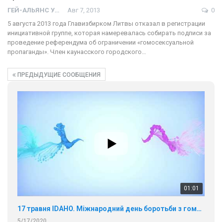
ГЕЙ-АЛЬЯНС УКРАИНА
Авг 7, 2013
0
5 августа 2013 года Главизбирком Литвы отказал в регистрации
инициативной группе, которая намеревалась собирать подписи за
проведение референдума об ограничении «гомосексуальной
пропаганды». Член каунасского городского…
ПРЕДЫДУЩИЕ СООБЩЕНИЯ
01:01
17 травня IDAHO. Міжнародний день боротьби з гомофобією трансфобією і біфобія.
5/17/2020
В цьому році, пандемія та COVІD-19 не дали нам можливості
провести вуличні акції. Наше відео-звернення про те, що