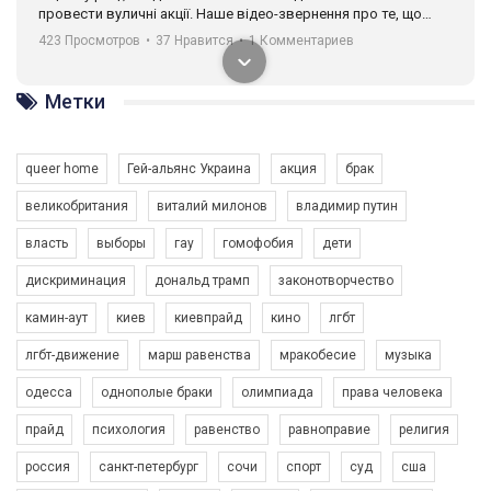
провести вуличні акції. Наше відео-звернення про те, що
навіть коли ми у різних містах та не можемо зустрінеться, ми
423 Просмотров
•
37 Нравится
•
1 Комментариев
разом. Ми закликаємо всіх хто поділяє цінності рівності та
солідарності, приєднатися до нас. Регіональні підрозділи
ГАУ є в 16 областях України.
Метки
Разом наш голос лунає гучніше!
queer home
Гей-альянс Украина
акция
брак
великобритания
виталий милонов
владимир путин
власть
выборы
гау
гомофобия
дети
дискриминация
дональд трамп
законотворчество
камин-аут
киев
киевпрайд
кино
лгбт
00:58
лгбт-движение
марш равенства
мракобесие
музыка
Зупинимо насильство проти ЛГБТ в Україні! Stop violence against LGBT in Ukraine!
одесса
однополые браки
олимпиада
права человека
6/30/2017
Емоційний та вражаючий промо-ролік на конкурс PACT, який
прайд
психология
равенство
равноправие
религия
представляє програму "Гей-альянс Україна" з протидії
насильству проти ЛГБТ в Україні.
россия
санкт-петербург
сочи
спорт
суд
сша
1.9K Просмотров
•
226 Нравится
•
5 Комментариев