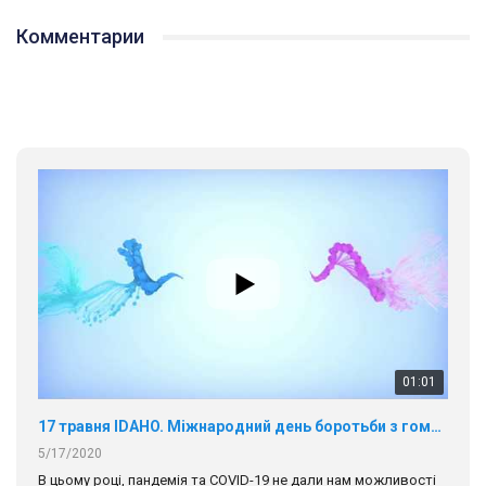
Комментарии
01:01
17 травня IDAHO. Міжнародний день боротьби з гомофобією трансфобією і біфобія.
5/17/2020
В цьому році, пандемія та COVІD-19 не дали нам можливості